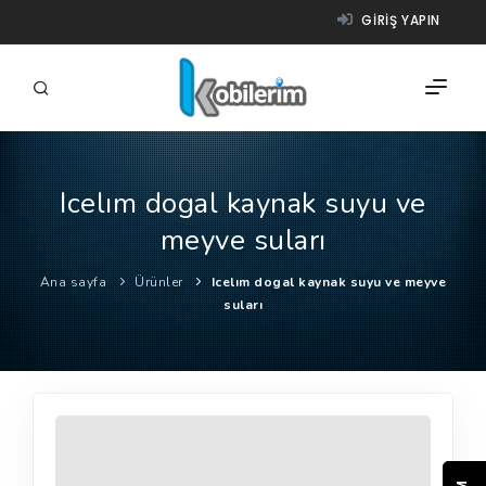
GIRIŞ YAPIN
Icelım dogal kaynak suyu ve
FIRMALAR
meyve suları
ÜRÜNLER
Ana sayfa
Ürünler
Icelım dogal kaynak suyu ve meyve
NASIL ÇALIŞIR?
suları
YARDIM