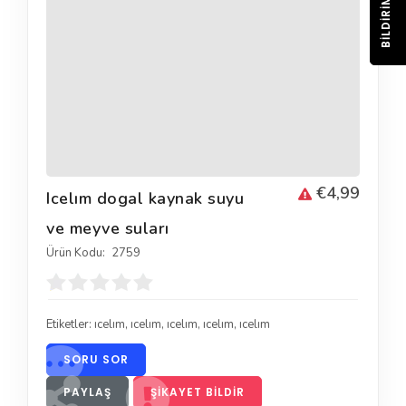
BILDIRIM
€4,99
Icelım dogal kaynak suyu
ve meyve suları
Ürün Kodu:
2759
Etiketler:
ıcelım
,
ıcelım
,
ıcelım
,
ıcelım
,
ıcelım
SORU SOR
PAYLAŞ
ŞIKAYET BILDIR