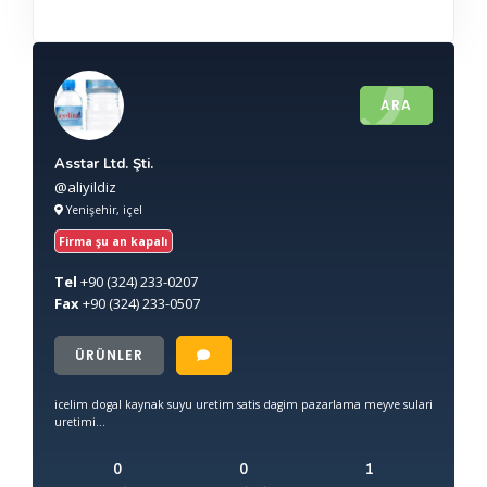
ARA
Asstar Ltd. Şti.
@aliyildiz
Yenişehir, içel
Firma şu an kapalı
Tel
+90
(324) 233-0207
Fax
+90
(324) 233-0507
ÜRÜNLER
icelim dogal kaynak suyu uretim satis dagim pazarlama meyve sulari
uretimi...
0
0
1