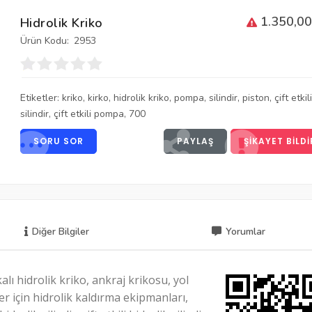
1.350,00
Hidrolik Kriko
Ürün Kodu:
2953
Etiketler:
kriko
,
kirko
,
hidrolik kriko
,
pompa
,
silindir
,
piston
,
çift etkili
silindir
,
çift etkili pompa
,
700
SORU SOR
PAYLAŞ
ŞIKAYET BILDI
Diğer Bilgiler
Yorumlar
kalı hidrolik kriko, ankraj krikosu, yol
r için hidrolik kaldırma ekipmanları,