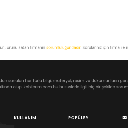
rün, ürünü satan firmanın
sorumluluğundadır
. Sorularınız için firma ile 
dan sunulan her türlü bilgi, materyal, resim ve dökümanların ger
ltında olup, kobilerim.com bu hususlarla ilgili hiç bir şekilde sor
KULLANIM
POPÜLER