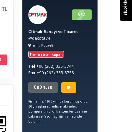
BILDIRIM
 TL
ARA
Cftmak Sanayi ve Ticaret
@dakota74
izmit, Kocaeli
Firma şu an kapalı
R
Tel
+90
(262) 335-3744
Fax
+90
(262) 335-3758
ÜRÜNLER
Firmamız, 1976 yılında kurulmuş olup,
30 yılı aşkın süredir, makineler,
pompalar, hidrolik sistemler üzerine
bakım ve fason işçiliği hizmetinde
bulunm...