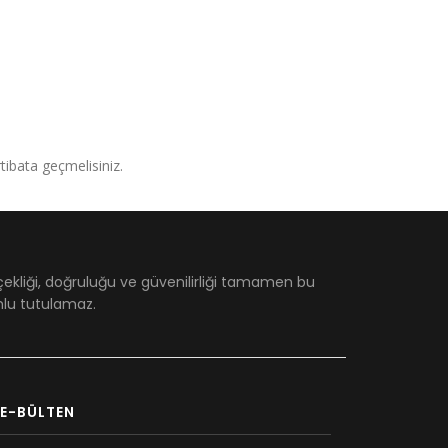
irtibata geçmelisiniz.
çekliği, doğruluğu ve güvenilirliği tamamen bu
umlu tutulamaz.
E-BÜLTEN