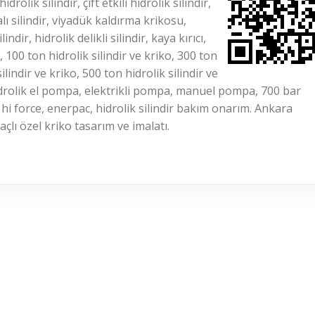
hidrolik silindir, çift etkili hidrolik silindir,
vidalı silindir, viyadük kaldırma krikosu,
dir, hidrolik delikli silindir, kaya kırıcı,
t, 100 ton hidrolik silindir ve kriko, 300 ton
ilindir ve kriko, 500 ton hidrolik silindir ve
 hidrolik el pompa, elektrikli pompa, manuel pompa, 700 bar
hi force, enerpac, hidrolik silindir bakım onarım. Ankara
açlı özel kriko tasarım ve imalatı.