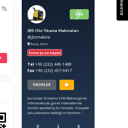
BILDIRIM
 TL
ARA
JBS Oto Yıkama Makinaları
@jbsmakina
Buca, İzmir
Firma şu an kapalı
R
Tel
+90
(232) 449-1488
Fax
+90
(232) 457-9417
ÜRÜNLER
Kurumsal, firmamız SCW Makina gerek
referanslarıyla, gerek makinalarınla
kendini kanıtlamış bir firmadır. Dünyada
sulu yıkamanın kalktığı ve herkesin ...
0
1
6