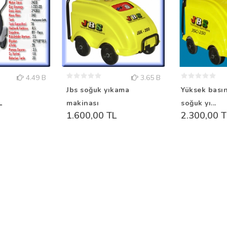
4.49 B
3.65 B
Jbs soğuk yıkama
Yüksek basın
L
makinası
soğuk yı...
1.600,00 TL
2.300,00 T