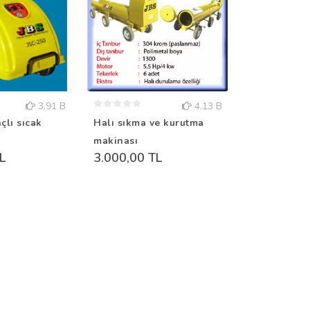
3.91 B
4.13 B
çlı sıcak
Halı sıkma ve kurutma
makinası
L
3.000,00 TL