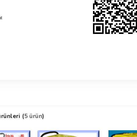
t
rünleri (
5 ürün
)