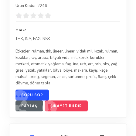
Ürün Kodu:
2246
Marka:
THK, INA, FAG, NSK
Etiketler:
rulman
,
thk
,
lineer
,
linear
,
vidalı mil
,
kızak
,
rulman
,
kızaklar
,
ray
,
araba
,
bilyalı vida
,
mil
,
körük
,
körükler
,
merkezi
,
otomatik
,
yağlama
,
fag
,
ina
,
urb
,
art
,
hrb
,
oks
,
yağ
,
gres
,
yatak
,
yataklar
,
bilya
,
bilye
,
makara
,
kayış
,
keçe
,
mafsal
,
oring
,
segman
,
zincir
,
sürtünme
,
profil
,
flanş
,
çelik
dövme
,
döner tabla
SORU SOR
PAYLAŞ
ŞIKAYET BILDIR