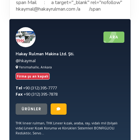
span Mail : a target=''_blank'' rel=''nofollow''
hkaymal@hakayrulman.com /a /span
ARA
Hakay Rulman Makina Ltd. Şti.
@hkaymal
Yenimahalle, Ankara
Firma şu an kapalı
Tel
+90
(312) 395-7777
Fax
+90
(312) 395-7878
ÜRÜNLER
THK lineer rulman, THK Lineer kızak, araba, ray, vidalı mil (bilyalı
vida) Lineer Kızak Koruma ve Körükleri Sistemleri BONFIGLIOLI
Redüktör, Servo...