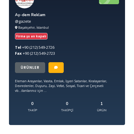
Ay-dem Reklam
@gazete
Başakşehir, İstanbul
Firma şu an kapalı
Tel
+90
(212) 549-2726
Fax
+90
(212) 549-2723
ÜRÜNLER
Eleman Arayanlar, Vasıta, Emlak, İşyeri Satanlar, Kiralayanlar,
Devredenler, Duyuru, Zayi, Vefat, Sosyal, Ticari ve Çerçeveli
vb...ilanlarınız için ...
0
0
1
TAKIP
TAKIPÇI
ÜRÜN