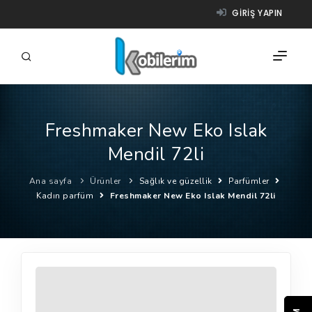
GIRIŞ YAPIN
Freshmaker New Eko Islak
FIRMALAR
Mendil 72li
ÜRÜNLER
Ana sayfa
Ürünler
Sağlık ve güzellik
Parfümler
NASIL ÇALIŞIR?
Kadın parfüm
Freshmaker New Eko Islak Mendil 72li
YARDIM