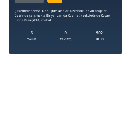
Şirketimiz Kentsel Dönüşüm alanları üzerinde iddialı projeler
üzerinde çalışmakta Bir yandan da Kozmetik sektöründe Kocaeli
ilinde Vezirçiftliği mahal...
6
0
902
TAKIP
TAKIPÇI
ÜRÜN