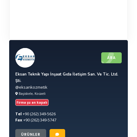
ARA
Eksan Teknik Yapı İnşaat Gıda İletişim San. Ve Tic. Ltd.
Şti.
@eksankozmetik
Başiskele, Kocaeli
Firma şu an kapalı
Tel
+90
(262) 349-5626
Fax
+90
(262) 349-5747
ÜRÜNLER