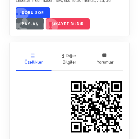
Etiketler:
freshmaker
,
new
,
eko
,
ıslak
,
mendil
,
72li
,
36
SORU SOR
PAYLAŞ
ŞIKAYET BILDIR
Diğer
Özellikler
Bilgiler
Yorumlar