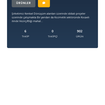
ÜRÜNLER
Şirketimiz Kentsel Dönüşüm alanları üzerinde iddialı projeler
üzerinde çalışmakta Bir yandan da Kozmetik sektöründe Kocaeli
ilinde Vezirçiftliği mahal...
6
0
902
TAKIP
TAKIPÇI
ÜRÜN