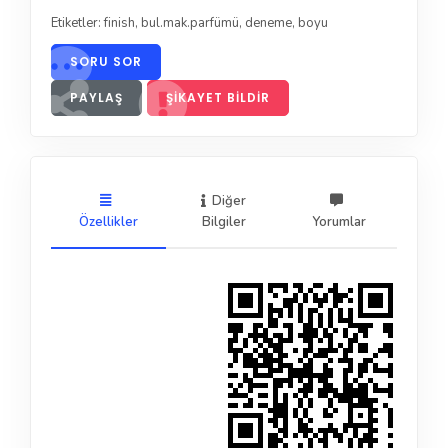
Etiketler:
finish
,
bul.mak.parfümü
,
deneme
,
boyu
SORU SOR
PAYLAŞ
ŞIKAYET BILDIR
Diğer
Özellikler
Bilgiler
Yorumlar