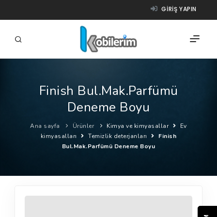
GIRIŞ YAPIN
Finish Bul.Mak.Parfümü
FIRMALAR
Deneme Boyu
ÜRÜNLER
Ana sayfa
Ürünler
Kimya ve kimyasallar
Ev
NASIL ÇALIŞIR?
kimyasalları
Temizlik deterjanları
Finish
Bul.Mak.Parfümü Deneme Boyu
YARDIM