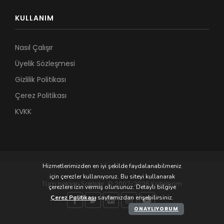
KULLANIM
Nasıl Çalışır
Üyelik Sözleşmesi
Gizlilik Politikası
Çerez Politikası
KVKK
Hizmetlerimizden en iyi şekilde faydalanabilmeniz
için çerezler kullanıyoruz. Bu siteyi kullanarak
Tüm hakları Saklıdır. © 2007-2026 Kobilerim
çerezlere izin vermiş olursunuz. Detaylı bilgiye
Çerez Politikası
sayfamızdan erişebilirsiniz.
ONAYLIYORUM