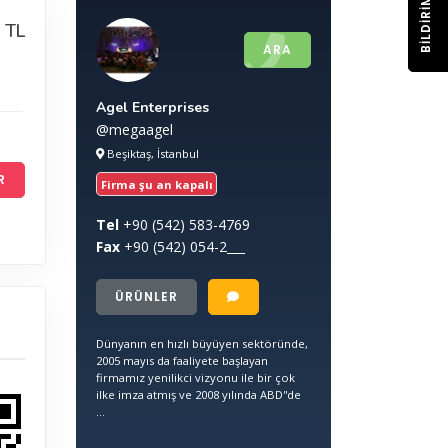
BILDIRIM
 TL
ARA
Agel Enterprises
@megaagel
Beşiktaş, İstanbul
R
Firma şu an kapalı
Tel
+90
(542) 583-4769
Fax
+90
(542) 054-2___
ÜRÜNLER
Dünyanın en hızlı büyüyen sektöründe,
2005 mayıs da faaliyete başlayan
firmamız yenilikci vizyonu ile bir çok
ilke imza atmış ve 2008 yılında ABD''de
...