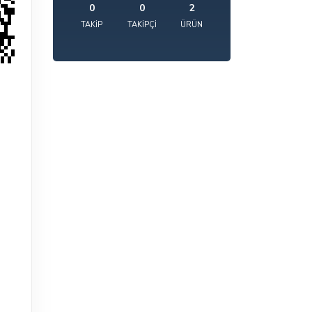
0
0
2
TAKIP
TAKIPÇI
ÜRÜN