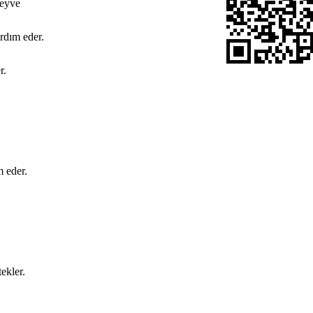
meyve
ardım eder.
r.
 eder.
ekler.