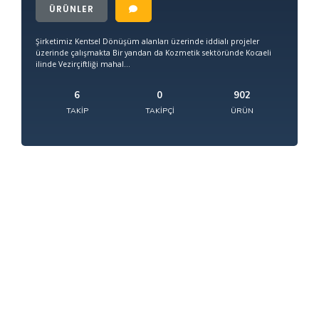
ÜRÜNLER
Şirketimiz Kentsel Dönüşüm alanları üzerinde iddialı projeler
üzerinde çalışmakta Bir yandan da Kozmetik sektöründe Kocaeli
ilinde Vezirçiftliği mahal...
6
0
902
TAKIP
TAKIPÇI
ÜRÜN