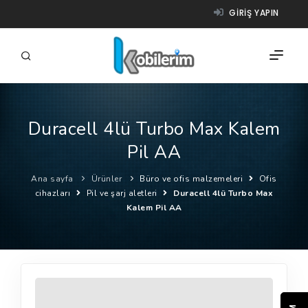
GIRIŞ YAPIN
Duracell 4lü Turbo Max Kalem
FIRMALAR
Pil AA
ÜRÜNLER
Ana sayfa
Ürünler
Büro ve ofis malzemeleri
Ofis
NASIL ÇALIŞIR?
cihazları
Pil ve şarj aletleri
Duracell 4lü Turbo Max
Kalem Pil AA
YARDIM