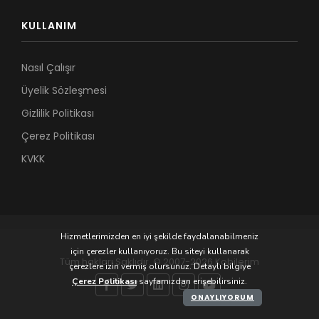
KULLANIM
Nasıl Çalışır
Üyelik Sözleşmesi
Gizlilik Politikası
Çerez Politikası
KVKK
Hizmetlerimizden en iyi şekilde faydalanabilmeniz
için çerezler kullanıyoruz. Bu siteyi kullanarak
Tüm hakları Saklıdır. © 2007-2026 Kobilerim
çerezlere izin vermiş olursunuz. Detaylı bilgiye
Çerez Politikası
sayfamızdan erişebilirsiniz.
ONAYLIYORUM