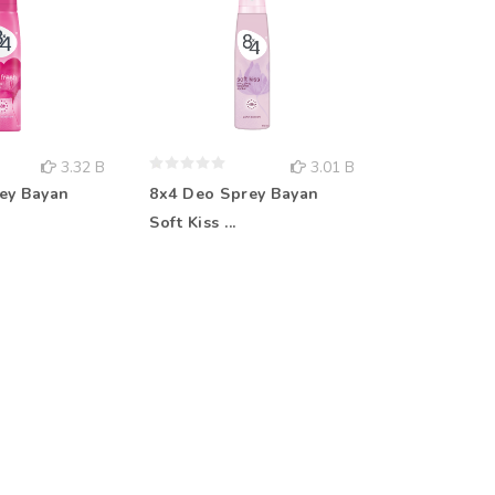
3.32 B
3.01 B
ey Bayan
8x4 Deo Sprey Bayan
Rebul Kolo
Soft Kiss ...
Aqua