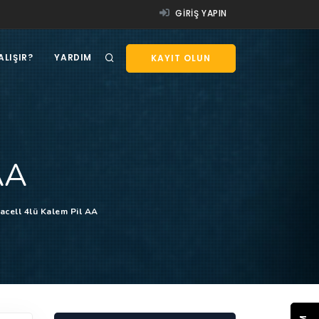
GIRIŞ YAPIN
ALIŞIR?
YARDIM
KAYIT OLUN
AA
acell 4lü Kalem Pil AA