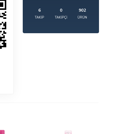
6
0
902
TAKIP
TAKIPÇI
ÜRÜN