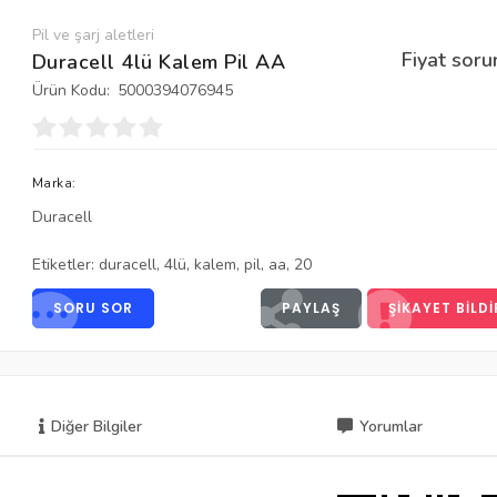
Pil ve şarj aletleri
Fiyat soru
Duracell 4lü Kalem Pil AA
Ürün Kodu:
5000394076945
Marka:
Duracell
Etiketler:
duracell
,
4lü
,
kalem
,
pil
,
aa
,
20
SORU SOR
PAYLAŞ
ŞIKAYET BILDI
Diğer Bilgiler
Yorumlar