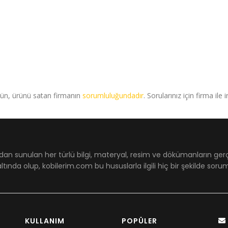
rün, ürünü satan firmanın
sorumluluğundadır
. Sorularınız için firma ile 
dan sunulan her türlü bilgi, materyal, resim ve dökümanların ger
ltında olup, kobilerim.com bu hususlarla ilgili hiç bir şekilde sor
KULLANIM
POPÜLER