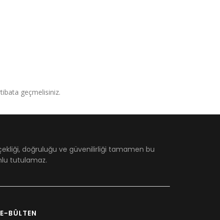
irtibata geçmelisiniz.
çekliği, doğruluğu ve güvenilirliği tamamen bu
umlu tutulamaz.
E-BÜLTEN