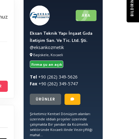
BILDIRIM
ARA
nuz
Eksan Teknik Yapı İnşaat Gıda
İletişim San. Ve Tic. Ltd. Şti.
@eksankozmetik
Başiskele, Kocaeli
Firma şu an açık
Tel
+90
(262) 349-5626
Fax
+90
(262) 349-5747
R
ÜRÜNLER
Şirketimiz Kentsel Dönüşüm alanları
üzerinde iddialı projeler üzerinde
çalışmakta Bir yandan da Kozmetik
sektöründe Kocaeli ilinde Vezirçiftliği
mahal...