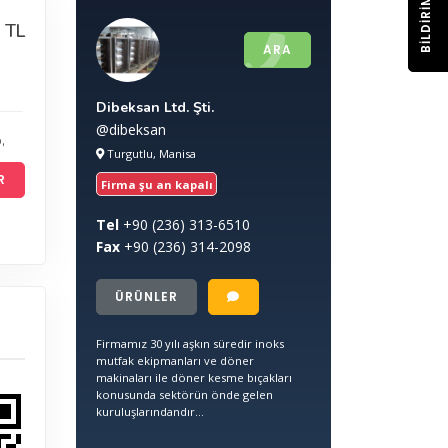
BILDIRIM
 TL
ARA
Dibeksan Ltd. Şti.
@dibeksan
b
,
Turgutlu, Manisa
R
Firma şu an kapalı
Tel
+90
(236) 313-6510
Fax
+90
(236) 314-2098
ÜRÜNLER
Firmamız 30 yılı aşkın süredir inoks
mutfak ekipmanları ve döner
makinaları ile döner kesme bıçakları
konusunda sektörün önde gelen
kuruluşlarındandır...