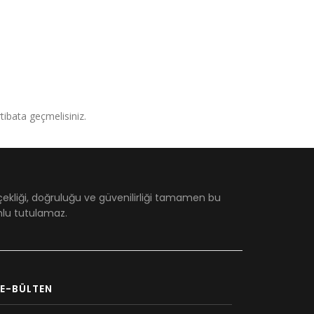
irtibata geçmelisiniz.
çekliği, doğruluğu ve güvenilirliği tamamen bu
umlu tutulamaz.
E-BÜLTEN