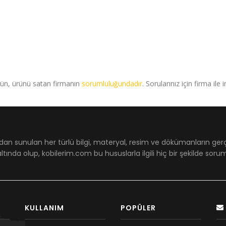
rün, ürünü satan firmanın
sorumluluğundadır
. Sorularınız için firma ile 
dan sunulan her türlü bilgi, materyal, resim ve dökümanların ger
ltında olup, kobilerim.com bu hususlarla ilgili hiç bir şekilde sor
KULLANIM
POPÜLER