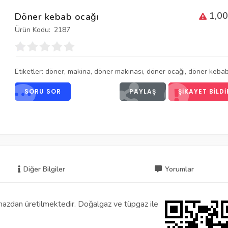
1,00
Döner kebab ocağı
Ürün Kodu:
2187
Etiketler:
döner
,
makina
,
döner makinası
,
döner ocağı
,
döner keba
SORU SOR
PAYLAŞ
ŞIKAYET BILDI
Diğer Bilgiler
Yorumlar
mazdan üretilmektedir. Doğalgaz ve tüpgaz ile