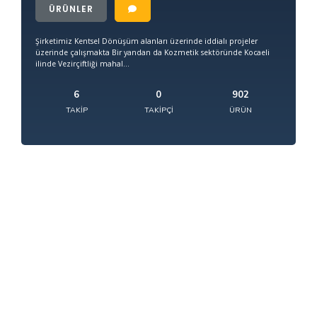
ÜRÜNLER
Şirketimiz Kentsel Dönüşüm alanları üzerinde iddialı projeler
üzerinde çalışmakta Bir yandan da Kozmetik sektöründe Kocaeli
ilinde Vezirçiftliği mahal...
6
0
902
TAKIP
TAKIPÇI
ÜRÜN