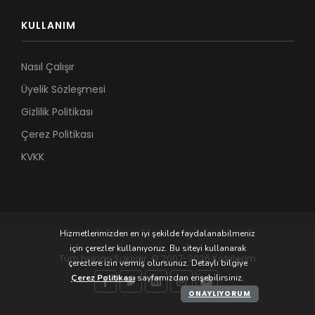
KULLANIM
Nasıl Çalışır
Üyelik Sözleşmesi
Gizlilik Politikası
Çerez Politikası
KVKK
Hizmetlerimizden en iyi şekilde faydalanabilmeniz
için çerezler kullanıyoruz. Bu siteyi kullanarak
Tüm hakları Saklıdır. © 2007-2026 Kobilerim
çerezlere izin vermiş olursunuz. Detaylı bilgiye
Çerez Politikası
sayfamızdan erişebilirsiniz.
ONAYLIYORUM