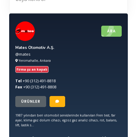
ARA
Mates Otomotiv A.Ş.
@mates
Yenimahalle, Ankara
Firma şu an kapalı
Tel
+90
(312) 491-8818
Fax
+90
(312) 491-8808
ÜRÜNLER
1987 yılından beri otomobil servislerinde kullanılan Fren test, far
ayar, klima gaz dolum cihazı, egzoz gaz analiz cihazı, rot, balans,
lift, lastik s...