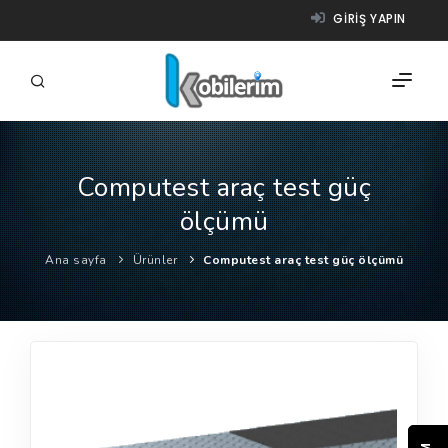
GIRIŞ YAPIN
Computest araç test güç
FIRMALAR
ölçümü
ÜRÜNLER
Ana sayfa
Ürünler
Computest araç test güç ölçümü
NASIL ÇALIŞIR?
YARDIM