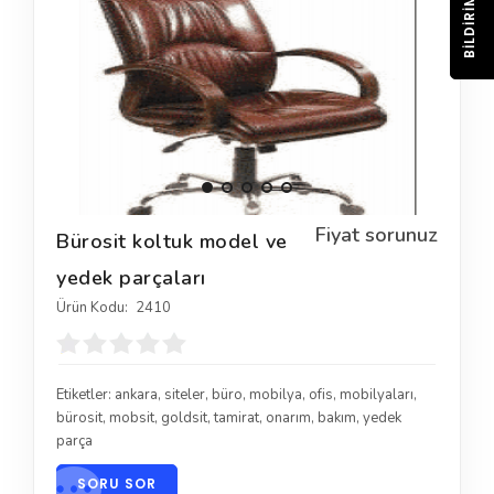
BILDIRIM
Fiyat sorunuz
Bürosit koltuk model ve
yedek parçaları
Ürün Kodu:
2410
Etiketler:
ankara
,
siteler
,
büro
,
mobilya
,
ofis
,
mobilyaları
,
bürosit
,
mobsit
,
goldsit
,
tamirat
,
onarım
,
bakım
,
yedek
parça
SORU SOR