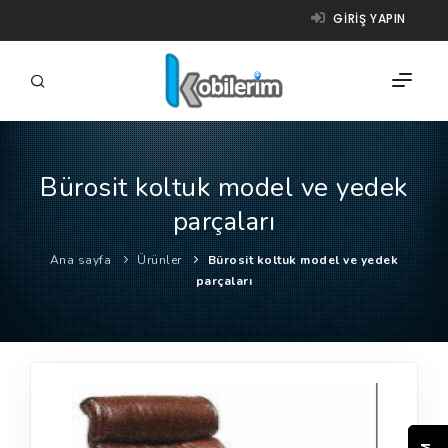
GIRIŞ YAPIN
Bürosit koltuk model ve yedek
FIRMALAR
parçaları
ÜRÜNLER
Ana sayfa
Ürünler
Bürosit koltuk model ve yedek
NASIL ÇALIŞIR?
parçaları
YARDIM