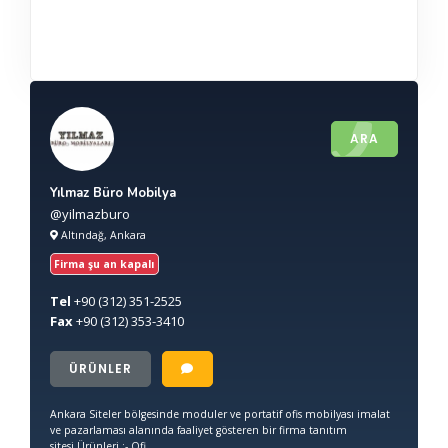
ARA
Yılmaz Büro Mobilya
@yilmazburo
Altındağ, Ankara
Firma şu an kapalı
Tel
+90
(312) 351-2525
Fax
+90
(312) 353-3410
ÜRÜNLER
Ankara Siteler bölgesinde moduler ve portatif ofis mobilyası imalat
ve pazarlaması alanında faaliyet gösteren bir firma tanıtım
sitesi.Ürünleri :- Ofi...