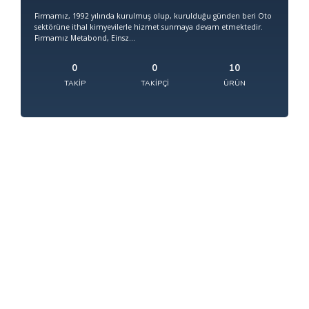
Firmamız, 1992 yılında kurulmuş olup, kurulduğu günden beri Oto
sektörüne ithal kimyevilerle hizmet sunmaya devam etmektedir.
Firmamız Metabond, Einsz...
0
0
10
TAKIP
TAKIPÇI
ÜRÜN