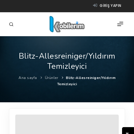
GIRIŞ YAPIN
Blitz-Allesreiniger/Yıldırım
FIRMALAR
Temizleyici
ÜRÜNLER
Ana sayfa
Ürünler
Blitz-Allesreiniger/Yıldırım
NASIL ÇALIŞIR?
Temizleyici
YARDIM