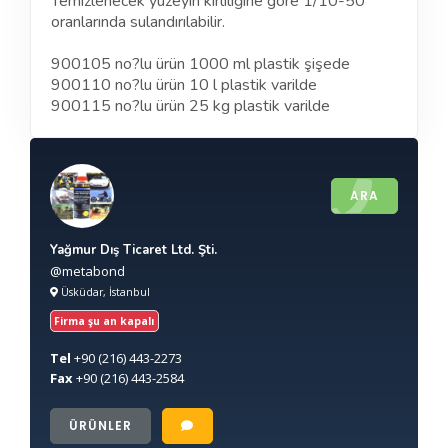
Temizlenecek yüzeyin kirliliğine göre 1/10-50
oranlarında sulandırılabilir.
900105 no?lu ürün 1000 ml plastik şişede
900110 no?lu ürün 10 l plastik varilde
900115 no?lu ürün 25 kg plastik varilde
ARA
Yağmur Dış Ticaret Ltd. Şti.
@metabond
Üsküdar, İstanbul
Firma şu an kapalı
Tel
+90
(216) 443-2273
Fax
+90
(216) 443-2584
ÜRÜNLER