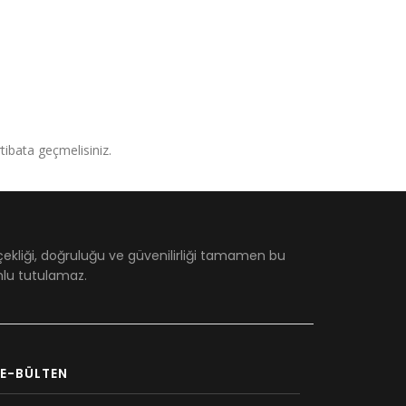
irtibata geçmelisiniz.
çekliği, doğruluğu ve güvenilirliği tamamen bu
umlu tutulamaz.
E-BÜLTEN