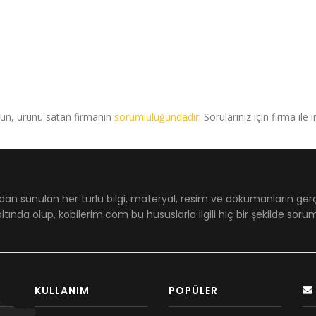
rün, ürünü satan firmanın
sorumluluğundadır
. Sorularınız için firma ile 
dan sunulan her türlü bilgi, materyal, resim ve dökümanların ger
ltında olup, kobilerim.com bu hususlarla ilgili hiç bir şekilde sor
KULLANIM
POPÜLER