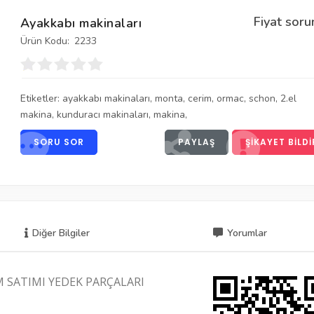
Fiyat soru
Ayakkabı makinaları
Ürün Kodu:
2233
Etiketler:
ayakkabı makinaları
,
monta
,
cerim
,
ormac
,
schon
,
2.el
makina
,
kunduracı makinaları
,
makina
,
SORU SOR
PAYLAŞ
ŞIKAYET BILDI
Diğer Bilgiler
Yorumlar
IM SATIMI YEDEK PARÇALARI