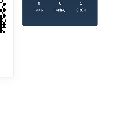
0
0
1
TAKIP
TAKIPÇI
ÜRÜN