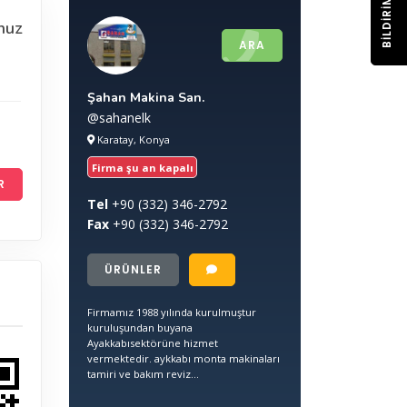
BILDIRIM
nuz
ARA
Şahan Makina San.
@sahanelk
Karatay, Konya
Firma şu an kapalı
R
Tel
+90
(332) 346-2792
Fax
+90
(332) 346-2792
ÜRÜNLER
Firmamız 1988 yılında kurulmuştur
kuruluşundan buyana
Ayakkabısektörüne hizmet
vermektedir. aykkabı monta makinaları
tamiri ve bakım reviz...