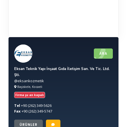
ARA
Eksan Teknik Yapı İnşaat Gıda İletişim San. Ve Tic. Ltd.
Şti.
@eksankozmetik
Başiskele, Kocaeli
Firma şu an kapalı
Tel
+90
(262) 349-5626
Fax
+90
(262) 349-5747
ÜRÜNLER