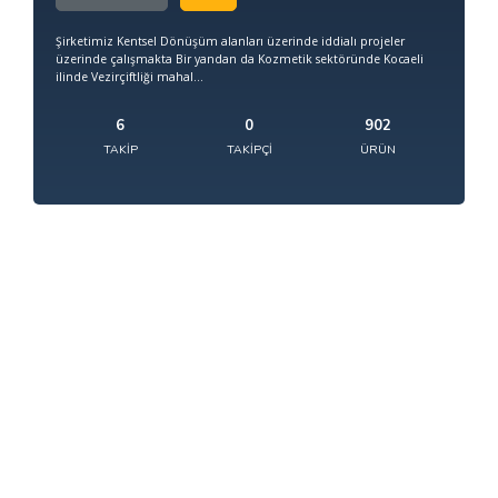
Şirketimiz Kentsel Dönüşüm alanları üzerinde iddialı projeler
üzerinde çalışmakta Bir yandan da Kozmetik sektöründe Kocaeli
ilinde Vezirçiftliği mahal...
6
0
902
TAKIP
TAKIPÇI
ÜRÜN