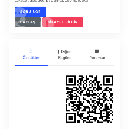
Etiketler:
axe
,
deo
,
bay
,
africa
,
150ml
,
6
,
exp
SORU SOR
PAYLAŞ
ŞIKAYET BILDIR
Diğer
Özellikler
Bilgiler
Yorumlar