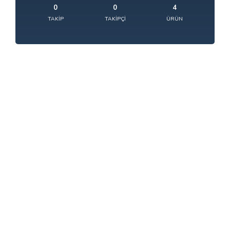
0
0
4
TAKIP
TAKIPÇI
ÜRÜN