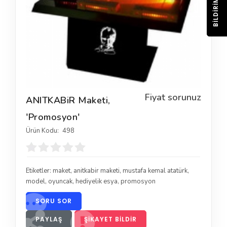
BILDIRIM
Fiyat sorunuz
ANITKABiR Maketi,
'Promosyon'
Ürün Kodu:
498
Etiketler:
maket
,
anitkabir maketi
,
mustafa kemal atatürk
,
model
,
oyuncak
,
hediyelik esya
,
promosyon
SORU SOR
PAYLAŞ
ŞIKAYET BILDIR