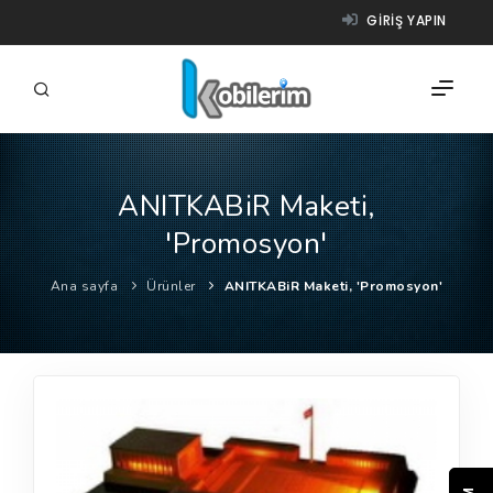
GIRIŞ YAPIN
ANITKABiR Maketi,
FIRMALAR
'Promosyon'
ÜRÜNLER
Ana sayfa
Ürünler
ANITKABiR Maketi, 'Promosyon'
NASIL ÇALIŞIR?
YARDIM