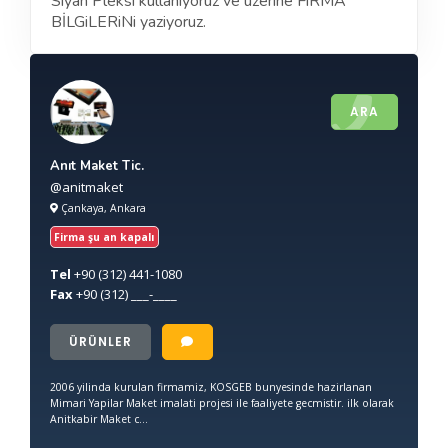
Siyah Pleksi kullanıyoruz ve üzerine FiRMA
BİLGiLERiNi yaziyoruz.
ARA
Anıt Maket Tic.
@anitmaket
Çankaya, Ankara
Firma şu an kapalı
Tel
+90
(312) 441-1080
Fax
+90
(312) ___-____
ÜRÜNLER
2006 yilinda kurulan firmamiz, KOSGEB bunyesinde hazirlanan
Mimari Yapilar Maket imalati projesi ile faaliyete gecmistir. ilk olarak
Anitkabir Maket c...