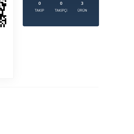
0
0
3
TAKIP
TAKIPÇI
ÜRÜN