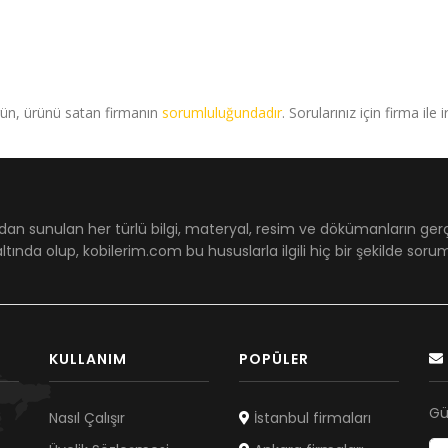
rün, ürünü satan firmanın
sorumluluğundadır
. Sorularınız için firma ile 
dan sunulan her türlü bilgi, materyal, resim ve dökümanların ger
ltında olup, kobilerim.com bu hususlarla ilgili hiç bir şekilde sor
KULLANIM
POPÜLER
Gü
Nasıl Çalışır
İstanbul firmaları