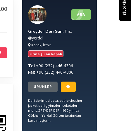
BILDIRIM
,00
ARA
Greyder Deri San. Tic.
@yerdal
Konak, İzmir
R
Firma şu an kapalı
Tel
+90
(232) 446-4306
Fax
+90
(232) 446-4306
ÜRÜNLER
Deri,derimod,desa,leather,leather
jacket,deri giyim,deri ceket,deri
mont,GREYDER DERİ 1990 yılında
Gökhan Yerdal Gürten tarafından
kurulmuştur....