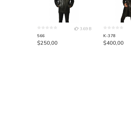
3.69 B
566
K-378
$250,00
$400,00