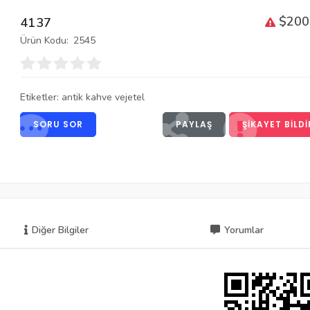
$200
4137
Ürün Kodu:
2545
Etiketler:
antik kahve vejetel
SORU SOR
PAYLAŞ
ŞIKAYET BILDI
Diğer Bilgiler
Yorumlar