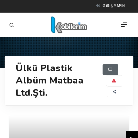
GIRIŞ YAPIN
FIRMALAR
Ülkü Plastik
ÜRÜNLER
Albüm Matbaa
NASIL ÇALIŞIR?
Ltd.Şti.
YARDIM