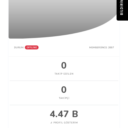
BILDIRIM
OFFLINE
DURUM:
MEMBER SINCE:
2007
0
TAKIP EDILEN
0
TAKIPÇI
4.47 B
PROFIL GÖSTERIM