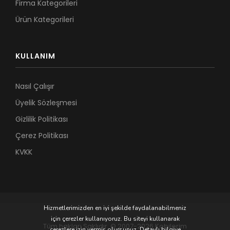
Firma Kategorileri
Ürün Kategorileri
KULLANIM
Nasıl Çalışır
Üyelik Sözleşmesi
Gizlilik Politikası
Çerez Politikası
KVKK
Hizmetlerimizden en iyi şekilde faydalanabilmeniz
için çerezler kullanıyoruz. Bu siteyi kullanarak
Tüm hakları Saklıdır. © 2007-2026 Kobilerim
çerezlere izin vermiş olursunuz. Detaylı bilgiye