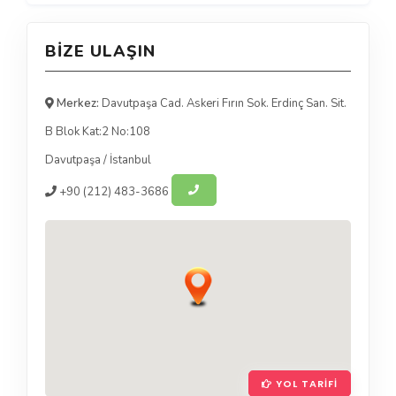
BIZE ULAŞIN
Merkez:
Davutpaşa Cad. Askeri Fırın Sok. Erdinç San. Sit.
B Blok Kat:2 No:108
Davutpaşa
/
İstanbul
+90
(212) 483-3686
YOL TARIFI