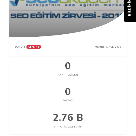
BILDIRIM
OFFLINE
DURUM:
MEMBER SINCE:
2016
0
TAKIP EDILEN
0
TAKIPÇI
2.76 B
PROFIL GÖSTERIM