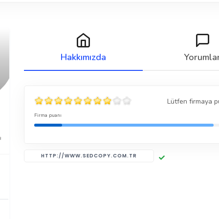
Hakkımızda
Yorumla
Lütfen firmaya p
Firma puanı
8
HTTP://WWW.SEDCOPY.COM.TR