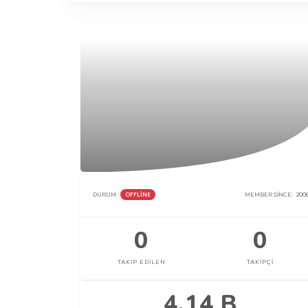
DURUM:
OFFLINE
MEMBER SINCE:
200
0
0
TAKIP EDILEN
TAKIPÇI
4.14 B