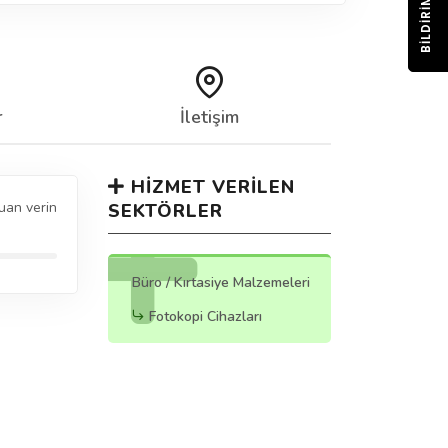
BILDIRIM
r
İletişim
HIZMET VERILEN
uan verin
SEKTÖRLER
Büro / Kırtasiye Malzemeleri
Fotokopi Cihazları