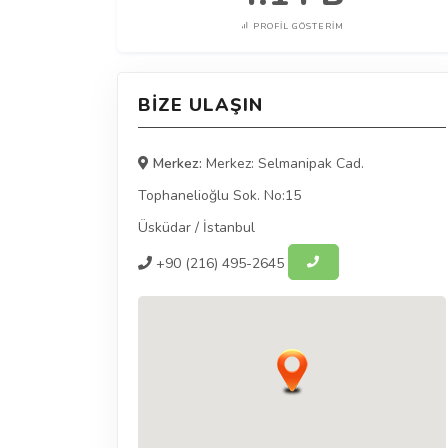
PROFIL GÖSTERIM
BIZE ULAŞIN
Merkez:
Merkez: Selmanipak Cad.
Tophanelioğlu Sok. No:15
Üsküdar
/
İstanbul
+90
(216) 495-2645