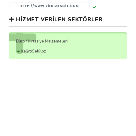
HTTP://WWW.YILDIZKAGIT.COM
HIZMET VERILEN SEKTÖRLER
Büro / Kırtasiye Malzemeleri
Kağıt/Selüloz