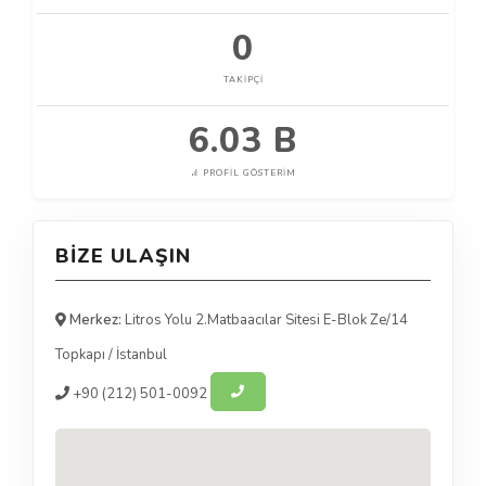
0
TAKIPÇI
6.03 B
PROFIL GÖSTERIM
BIZE ULAŞIN
Merkez:
Litros Yolu 2.Matbaacılar Sitesi E-Blok Ze/14
Topkapı
/
İstanbul
+90
(212) 501-0092