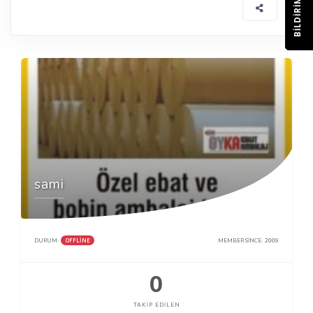
BILDIRIM
sami
OFFLINE
DURUM:
MEMBER SINCE:
2009
0
TAKIP EDILEN