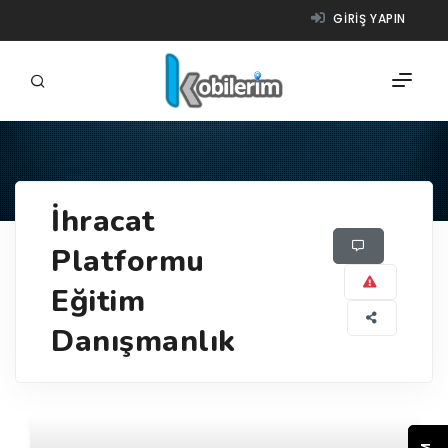
GIRIŞ YAPIN
FIRMALAR
İhracat
ÜRÜNLER
Platformu
NASIL ÇALIŞIR?
Eğitim
YARDIM
Danışmanlık