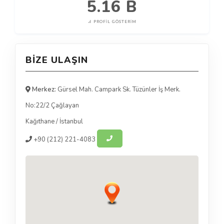
5.16 B
PROFIL GÖSTERIM
BIZE ULAŞIN
Merkez:
Gürsel Mah. Campark Sk. Tüzünler İş Merk.
No:22/2 Çağlayan
Kağıthane
/
İstanbul
+90
(212) 221-4083