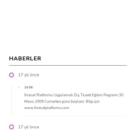
HABERLER
17 yıl önce
14:06
İhracat Platformu Uygulamalı Dış Ticaret Eğitim Programı 30
Mayıs 2009 Cumartesi günü başlıyor. Bilgi için
www.ihracatplatformu.com
17 yıl önce