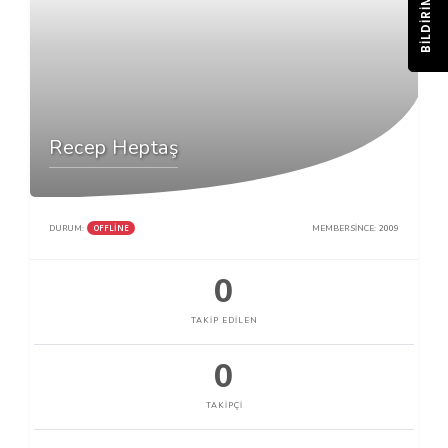
BILDIRIM
Recep Heptaş
OFFLINE
DURUM:
MEMBER SINCE:
2009
0
TAKIP EDILEN
0
TAKIPÇI