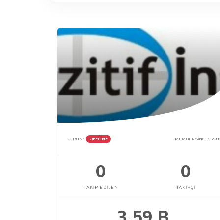
DURUM:
OFFLINE
MEMBER SINCE:
200
0
0
TAKIP EDILEN
TAKIPÇI
3.59 B