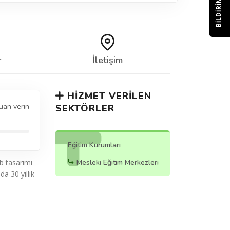
BILDIRIM
r
İletişim
HIZMET VERILEN
uan verin
SEKTÖRLER
Eğitim Kurumları
b tasarımı
Mesleki Eğitim Merkezleri
a 30 yıllık