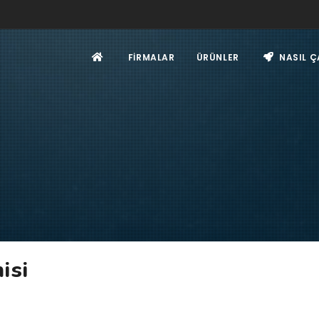
FIRMALAR
ÜRÜNLER
NASIL Ç
isi