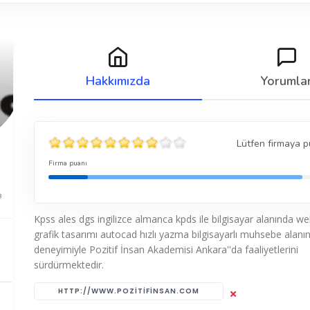
Hakkımızda
Yorumla
Lütfen firmaya p
Firma puanı
8
Kpss ales dgs ingilizce almanca kpds ile bilgisayar alanında we
grafik tasarımı autocad hızlı yazma bilgisayarlı muhsebe alanınd
deneyimiyle Pozitif İnsan Akademisi Ankara''da faaliyetlerini
sürdürmektedir.
HTTP://WWW.POZITIFINSAN.COM