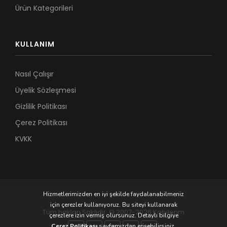
Ürün Kategorileri
KULLANIM
Nasıl Çalışır
Üyelik Sözleşmesi
Gizlilik Politikası
Çerez Politikası
KVKK
Hizmetlerimizden en iyi şekilde faydalanabilmeniz
için çerezler kullanıyoruz. Bu siteyi kullanarak
Tüm hakları Saklıdır. © 2007-2026 Kobilerim
çerezlere izin vermiş olursunuz. Detaylı bilgiye
Çerez Politikası
sayfamızdan erişebilirsiniz.