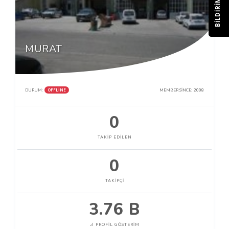
BILDIRIM
MURAT
OFFLINE
DURUM:
MEMBER SINCE:
2008
0
TAKIP EDILEN
0
TAKIPÇI
3.76 B
PROFIL GÖSTERIM