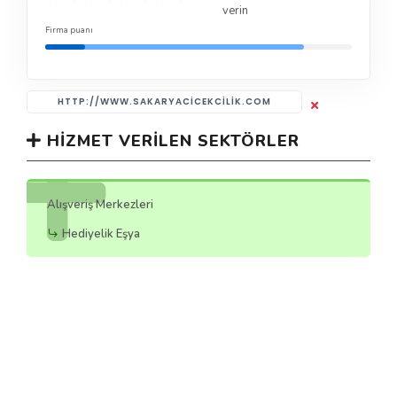
verin
Firma puanı
HTTP://WWW.SAKARYACICEKCILIK.COM
HIZMET VERILEN SEKTÖRLER
Alışveriş Merkezleri
Hediyelik Eşya