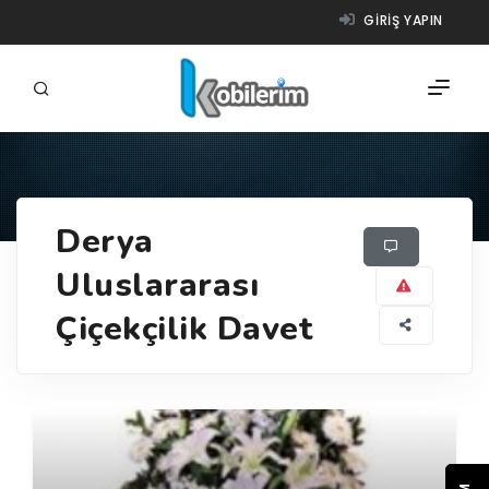
GIRIŞ YAPIN
FIRMALAR
Derya
ÜRÜNLER
Uluslararası
NASIL ÇALIŞIR?
Çiçekçilik Davet
YARDIM