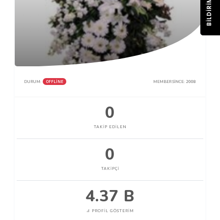
BILDIRIM
OFFLINE
DURUM:
MEMBER SINCE:
2008
0
TAKIP EDILEN
0
TAKIPÇI
4.37 B
PROFIL GÖSTERIM