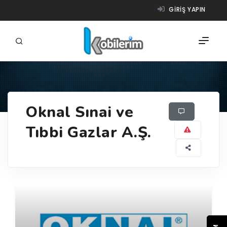
GIRIŞ YAPIN
FIRMALAR
Oknal Sınai ve
ÜRÜNLER
Tıbbi Gazlar A.Ş.
NASIL ÇALIŞIR?
YARDIM