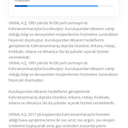
Firma puanı
OKNAL A.Ş, 1991 yılında %100 yerli sermaye ile
Kahramanmaraş’ta kurulmuştur. Kuruluşundan itibaren sahip
olduğu bilgi ve deneyimleri müşterilerinin hizmetine sunmaktan
heyecan duymuştur. Kuruluşundan itibaren hedeflerini
genişleterek Kahramanmaraş dışında İstanbul, Ankara, Hatay,
Kırıkkale, Adana ve Almanya ‘da da şubeler açarak hizmet
vermektedir.
OKNAL A.Ş, 1991 yılında %100 yerli sermaye ile
Kahramanmaraş’ta kurulmuştur. Kuruluşundan itibaren sahip
olduğu bilgi ve deneyimleri müşterilerinin hizmetine sunmaktan
heyecan duymuştur.
Kuruluşundan itibaren hedeflerini genişleterek
Kahramanmaraş dışında İstanbul, Ankara, Hatay, Kırıkkale,
Adana ve Almanya ‘da da şubeler açarak hizmet vermektedir.
OKNAL A.Ş, 2017 yılı başlarında Kahramanmaraş’ta hizmete
aldığı hava ayrıştırma tesisi ile sıvı azot, sıvı argon, sıvı oksijen
üretimine başlayarak sınai gaz üreticileri arasında yerini