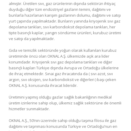
almıştır. Üretilen sıvı, gaz ürünlerinin dışında sektörün ihtiyaç
duyduğu diğer tüm endüstriyel gazların temini, dağıtımı ve
bunlarla hazırlanan karışım gazlarının dolumu, dağıtımı ve satışı
yurt çapında yapılmaktadır. Bunların yanında kriyojenik sıvı gaz
depolama tankları, sıvı karbondioksit depolama tankları, her
tipte basınçlı kaplar, yangın söndürme ürünleri, kurubuz üretimi
ve satışı da yapılmaktadır.
Gıda ve temizlik sektöründe yoğun olarak kullanılan kurubuz
üretiminde öncü olan OKNAL A.Ş. ülkemizde açık ara lider
konumdadır. Kriyojenik sıvı gaz depolama tankları ve diğer
basınçlı kapları Türkiye dışında Avrupa ve Ortadoğu ülkelerine
de ihraç etmektedir. Sınai gaz ihracatında da ( sıvı azot, sıvı
argon, sıvı oksijen, sıvı karbondioksit ve diğerleri ) başı çeken
OKNAL A.Ş. konusunda ihracat lideridir.
Üretimini yapmış olduğu gazlar sağlık bakanlığının medikal
üretim izinlerine sahip olup, ülkemiz sağlık sektörüne de önemli
hizmetler sunmaktadır.
OKNAL A.Ş., 50’nin üzerinde sahip olduğu taşıma filosu ile gaz
dağıtımı ve taşınması konusunda Türkiye ve Ortadoğu’nun en