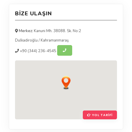
BIZE ULAŞIN
Merkez:
Kanuni Mh. 38088. Sk. No:2
Dulkadiroğlu
/
Kahramanmaraş
+90
(344) 236-4545
YOL TARIFI