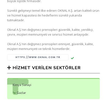
büyük lojistik firmasıdır.
Sürekli gelişmeyi temel ilke edinen OKNAL A.Ş. artan kaliteli ürün
ve hizmet kapasitesi ile hedeflerini sürekli yukarıda
tutmaktadır.
Oknal A.Ş.’nin değişmez prensipleri güvenlik, kalite, yenilikçi,
çevre, müşteri memnuniyeti ve sınırsız hizmet anlayışıdır.
Oknal A.Ş.’nin değişmez prensipleri emniyet, güvenlik, kalite,
müşteri memnuniyeti ve teknik hizmetlerdir.
HTTPS://WWW.OKNAL.COM.TR
HIZMET VERILEN SEKTÖRLER
Kimya Sanayi
Gazlar