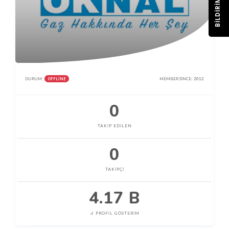
BILDIRIM
OFFLINE
DURUM:
MEMBER SINCE:
2012
0
TAKIP EDILEN
0
TAKIPÇI
4.17 B
PROFIL GÖSTERIM