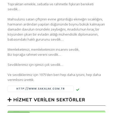
Topraktan emekle, sebatla ve rahmetle fışkıran bereketi
sevdik…
Mahsulünü satan çiftçinin evine götürdüğü ekmeğin sıcaklığını,
harmanın ardından yapılan düğününde boynu bükük kalmayan
damadın davulun önündeki zeybeğini, Anadolu’nun kıraç bir
köyünden çıkan bir evladın aldığı mühendislik diplomasının,
babasındaki haklı gururunu sevdik…
Memleketimizi, memleketimizin insanını sevdik,
Biz toprağa rahmet vereni sevdik…
Sevdiklerimiz için işimizi çok sevdik…
Ve sevdiklerimiz için 1975’den beri hep daha iyisini, hep daha
verimlisini ürettik.
HTTP://WWW.SAKALAK.COM.TR
HIZMET VERILEN SEKTÖRLER