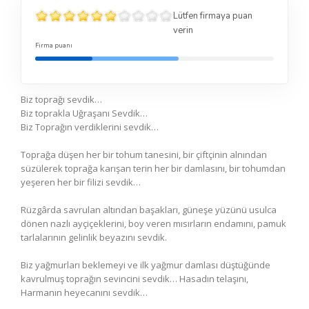
Lütfen firmaya puan
verin
Firma puanı
Biz toprağı sevdik…
Biz toprakla Uğraşanı Sevdik…
Biz Toprağın verdiklerini sevdik…
Toprağa düşen her bir tohum tanesini, bir çiftçinin alnından
süzülerek toprağa karışan terin her bir damlasını, bir tohumdan
yeşeren her bir filizi sevdik…
Rüzgârda savrulan altından başakları, güneşe yüzünü usulca
dönen nazlı ayçiçeklerini, boy veren mısırların endamını, pamuk
tarlalarının gelinlik beyazını sevdik.
Biz yağmurları beklemeyi ve ilk yağmur damlası düştüğünde
kavrulmuş toprağın sevincini sevdik… Hasadın telaşını,
Harmanın heyecanını sevdik…