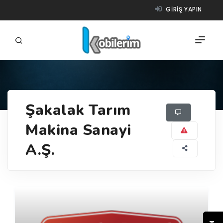
GIRIŞ YAPIN
FIRMALAR
Şakalak Tarım
ÜRÜNLER
Makina Sanayi
NASIL ÇALIŞIR?
A.Ş.
YARDIM