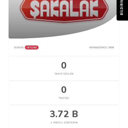
BILDIRIM
OFFLINE
DURUM:
MEMBER SINCE:
2008
0
TAKIP EDILEN
0
TAKIPÇI
3.72 B
PROFIL GÖSTERIM