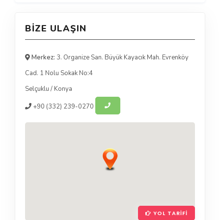
BIZE ULAŞIN
Merkez:
3. Organize San. Büyük Kayacık Mah. Evrenköy
Cad. 1 Nolu Sokak No:4
Selçuklu
/
Konya
+90
(332) 239-0270
YOL TARIFI