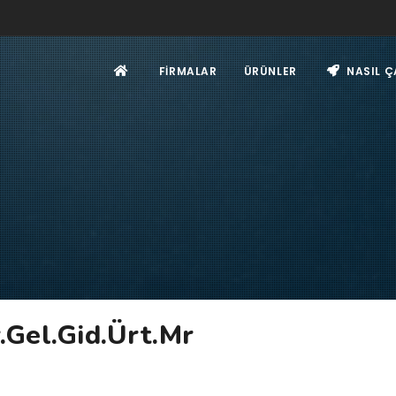
FIRMALAR
ÜRÜNLER
NASIL Ç
.Gel.Gid.Ürt.Mr