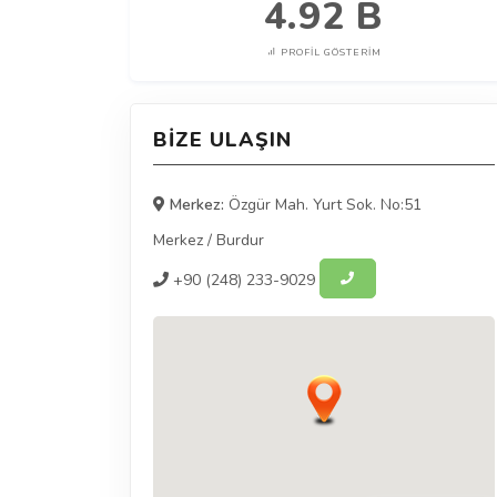
4.92 B
PROFIL GÖSTERIM
BIZE ULAŞIN
Merkez:
Özgür Mah. Yurt Sok. No:51
Merkez
/
Burdur
+90
(248) 233-9029