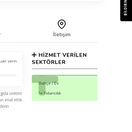
BILDIRIM
r
İletişim
HIZMET VERILEN
uan verin
SEKTÖRLER
Bahçe / Ev
 gıda üretim
Fidancılık
ün imal ettik
derin