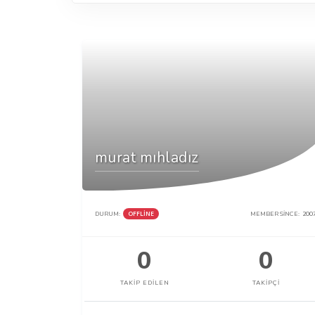
murat mıhladız
DURUM:
OFFLINE
MEMBER SINCE:
200
0
0
TAKIP EDILEN
TAKIPÇI