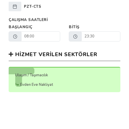
PZT-CTS
ÇALIŞMA SAATLERI
BAŞLANGIÇ
BITIŞ
08:00
23:30
HIZMET VERILEN SEKTÖRLER
Ulaşım / Taşımacılık
Evden Eve Nakliyat