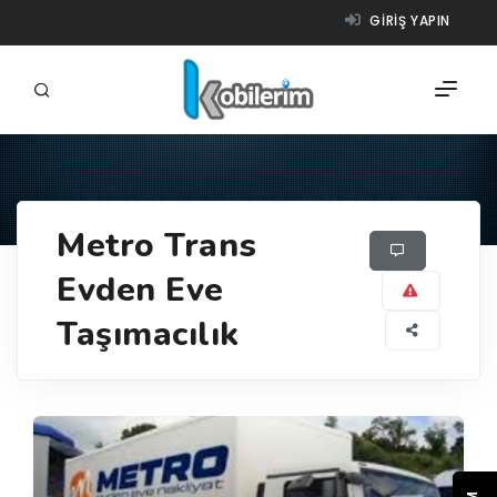
GIRIŞ YAPIN
FIRMALAR
Metro Trans
ÜRÜNLER
Evden Eve
NASIL ÇALIŞIR?
Taşımacılık
YARDIM