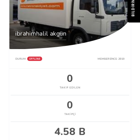
BILDIRIM
ibrahimhalil akgün
OFFLINE
DURUM:
MEMBER SINCE:
2019
0
TAKIP EDILEN
0
TAKIPÇI
4.58 B