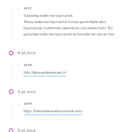
14:11
Gaziantep evden eve taşımacılık
Teksoy evden eve taşımacılık firması gaziantepte adını
taşımacılığı mükemmel yaparak bu ünü kazanmıştır. Biz
gaziantep evden eve taşımacılık konusunda her zaman titiz
6 yıl önce
14:09
http://teksoyevdeneve.gen.tr/
6 yıl önce
14:09
https://metroevdenevetasimacilik.com/
6 yıl önce