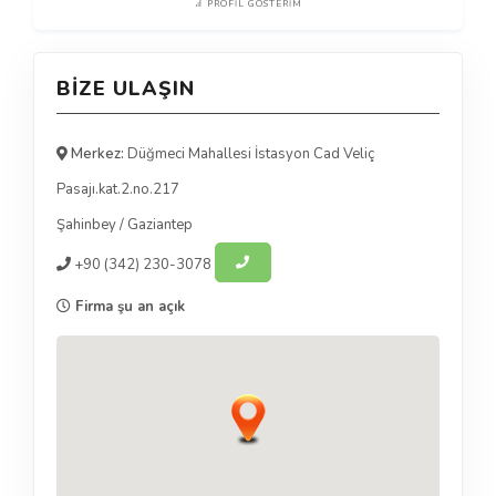
PROFIL GÖSTERIM
BIZE ULAŞIN
Merkez:
Düğmeci Mahallesi İstasyon Cad Veliç
Pasajı.kat.2.no.217
Şahinbey
/
Gaziantep
+90
(342) 230-3078
Firma şu an açık