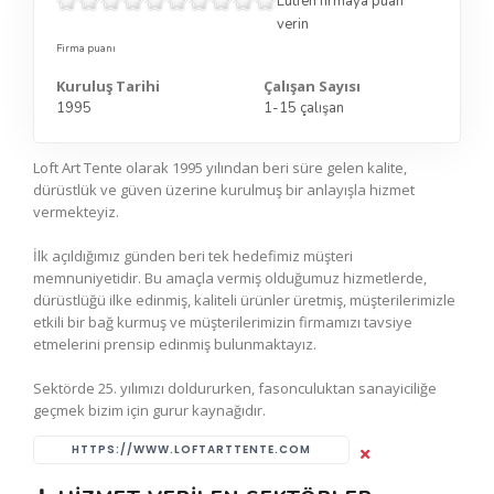
Lütfen firmaya puan
verin
Firma puanı
Kuruluş Tarihi
Çalışan Sayısı
1995
1-15 çalışan
Loft Art Tente olarak 1995 yılından beri süre gelen kalite,
dürüstlük ve güven üzerine kurulmuş bir anlayışla hizmet
vermekteyiz.
İlk açıldığımız günden beri tek hedefimiz müşteri
memnuniyetidir. Bu amaçla vermiş olduğumuz hizmetlerde,
dürüstlüğü ilke edinmiş, kaliteli ürünler üretmiş, müşterilerimizle
etkili bir bağ kurmuş ve müşterilerimizin firmamızı tavsiye
etmelerini prensip edinmiş bulunmaktayız.
Sektörde 25. yılımızı doldururken, fasonculuktan sanayiciliğe
geçmek bizim için gurur kaynağıdır.
HTTPS://WWW.LOFTARTTENTE.COM