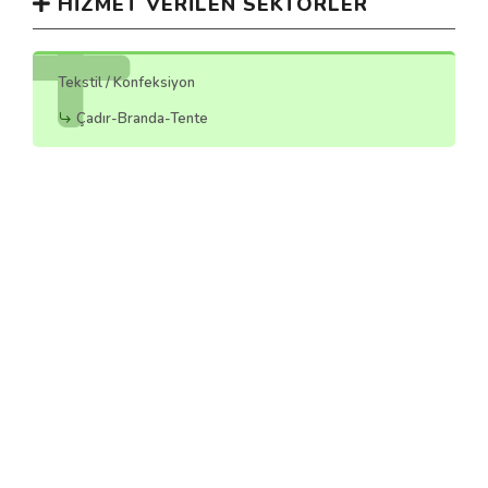
HIZMET VERILEN SEKTÖRLER
Tekstil / Konfeksiyon
Çadır-Branda-Tente