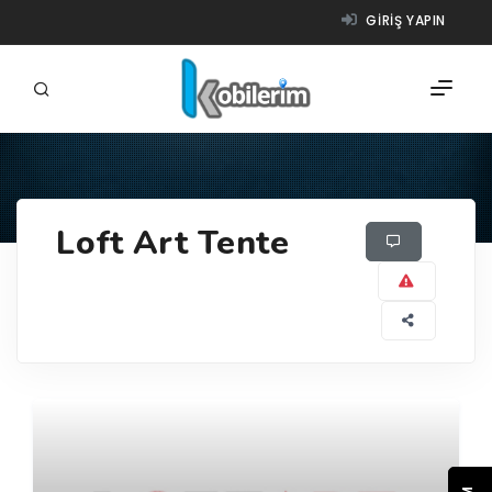
GIRIŞ YAPIN
FIRMALAR
Loft Art Tente
ÜRÜNLER
NASIL ÇALIŞIR?
YARDIM