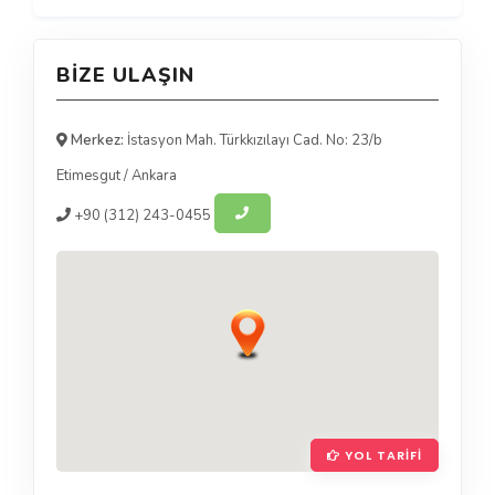
BIZE ULAŞIN
Merkez:
İstasyon Mah. Türkkızılayı Cad. No: 23/b
Etimesgut
/
Ankara
+90
(312) 243-0455
YOL TARIFI