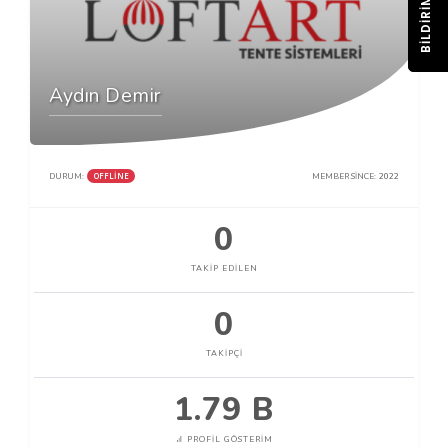
BILDIRIM
Aydın Demir
OFFLINE
DURUM:
MEMBER SINCE:
2022
0
TAKIP EDILEN
0
TAKIPÇI
1.79 B
PROFIL GÖSTERIM