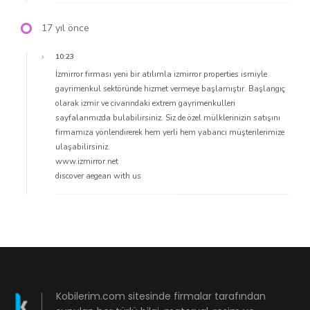
17 yıl önce
10:23
İzmirror firması yeni bir atılımla izmirror properties ismiyle
gayrimenkul sektöründe hizmet vermeye başlamıştır. Başlangıç
olarak izmir ve civarındaki extrem gayrimenkulleri
sayfalarımızda bulabilirsiniz. Siz de özel mülklerinizin satışını
firmamıza yönlendirerek hem yerli hem yabancı müşterilerimize
ulaşabilirsiniz.
www.izmirror.net
discover aegean with us
Kobilerim.com sitesinde firmalar tarafından