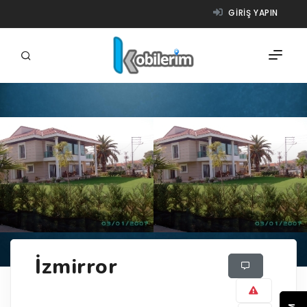
GIRIŞ YAPIN
FIRMALAR
ÜRÜNLER
NASIL ÇALIŞIR?
YARDIM
İzmirror