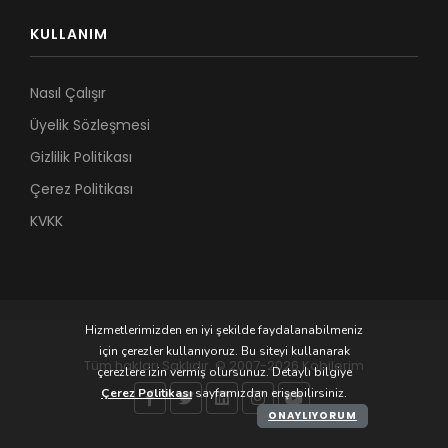
KULLANIM
Nasıl Çalışır
Üyelik Sözleşmesi
Gizlilik Politikası
Çerez Politikası
KVKK
Hizmetlerimizden en iyi şekilde faydalanabilmeniz
için çerezler kullanıyoruz. Bu siteyi kullanarak
Tüm hakları Saklıdır. © 2007-2026 Kobilerim
çerezlere izin vermiş olursunuz. Detaylı bilgiye
Çerez Politikası
sayfamızdan erişebilirsiniz.
ONAYLIYORUM