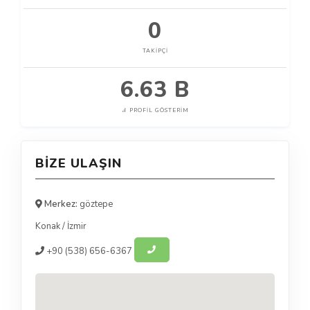
0
TAKIPÇI
6.63 B
PROFIL GÖSTERIM
BIZE ULAŞIN
Merkez:
göztepe
Konak
/
İzmir
+90
(538) 656-6367