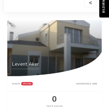
BILDIRIM
Levent Aker
OFFLINE
DURUM:
MEMBER SINCE:
2008
0
TAKIP EDILEN