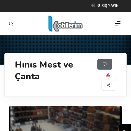
GIRIŞ YAPIN
FIRMALAR
Hınıs Mest ve
ÜRÜNLER
Çanta
NASIL ÇALIŞIR?
YARDIM