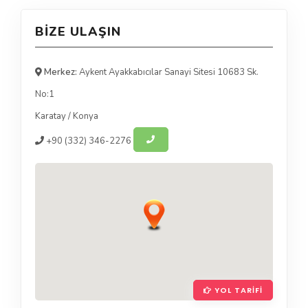
BIZE ULAŞIN
Merkez:
Aykent Ayakkabıcılar Sanayi Sitesi 10683 Sk.
No:1
Karatay
/
Konya
+90
(332) 346-2276
YOL TARIFI