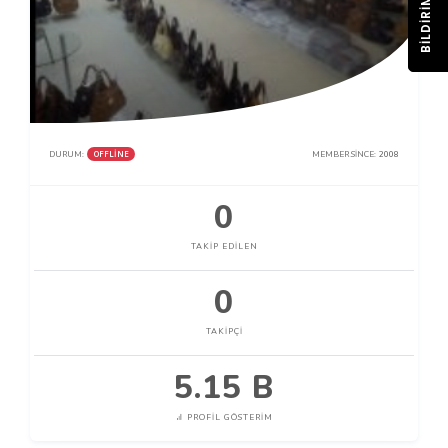
BILDIRIM
OFFLINE
DURUM:
MEMBER SINCE:
2008
0
TAKIP EDILEN
0
TAKIPÇI
5.15 B
PROFIL GÖSTERIM