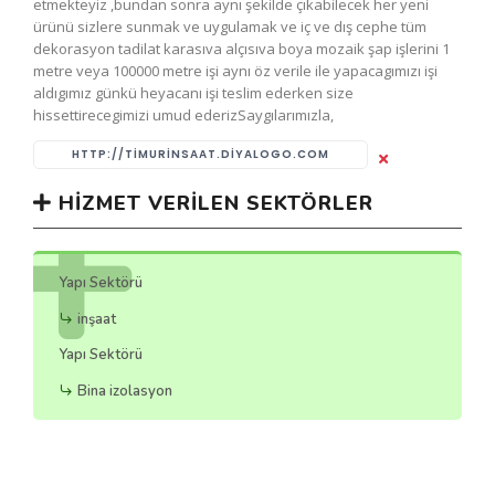
etmekteyiz ,bundan sonra aynı şekilde çıkabilecek her yeni
ürünü sizlere sunmak ve uygulamak ve iç ve dış cephe tüm
dekorasyon tadilat karasıva alçısıva boya mozaik şap işlerini 1
metre veya 100000 metre işi aynı öz verile ile yapacagımızı işi
aldıgımız günkü heyacanı işi teslim ederken size
hissettirecegimizi umud ederizSaygılarımızla,
HTTP://TIMURINSAAT.DIYALOGO.COM
HIZMET VERILEN SEKTÖRLER
Yapı Sektörü
inşaat
Yapı Sektörü
Bina izolasyon