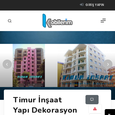
GIRIŞ YAPIN
FIRMALAR
ÜRÜNLER
NASIL ÇALIŞIR?
YARDIM
Timur İnşaat
Yapı Dekorasyon