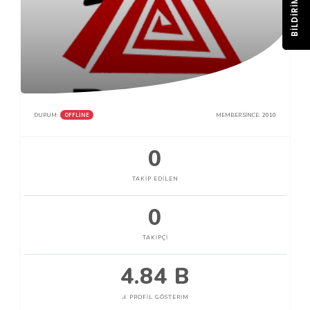
BILDIRIM
OFFLINE
DURUM:
MEMBER SINCE:
2010
0
TAKIP EDILEN
0
TAKIPÇI
4.84 B
PROFIL GÖSTERIM