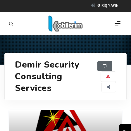
GIRIŞ YAPIN
FIRMALAR
Demir Security
ÜRÜNLER
Consulting
NASIL ÇALIŞIR?
Services
YARDIM