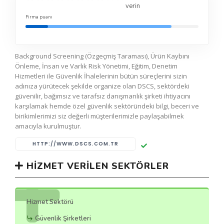
verin
Firma puanı
Background Screening (Özgeçmiş Taraması), Ürün Kaybını
Önleme, İnsan ve Varlık Risk Yönetimi, Eğitim, Denetim
Hizmetleri ile Güvenlik İhalelerinin bütün süreçlerini sizin
adınıza yürütecek şekilde organize olan DSCS, sektördeki
güvenilir, bağımsız ve tarafsız danışmanlık şirketi ihtiyacını
karşılamak hemde özel güvenlik sektöründeki bilgi, beceri ve
birikimlerimizi siz değerli müşterilerimizle paylaşabilmek
amacıyla kurulmuştur.
HTTP://WWW.DSCS.COM.TR
HIZMET VERILEN SEKTÖRLER
Hizmet Sektörü
Güvenlik Şirketleri