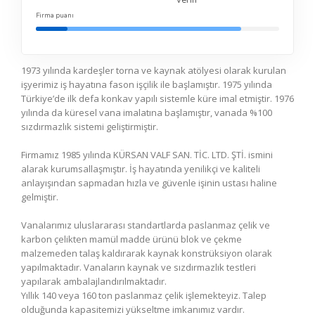
verin
Firma puanı
1973 yılında kardeşler torna ve kaynak atölyesi olarak kurulan
işyerimiz iş hayatına fason işçilik ile başlamıştır. 1975 yılında
Türkiye’de ilk defa konkav yapılı sistemle küre imal etmiştir. 1976
yılında da küresel vana imalatına başlamıştır, vanada %100
sızdırmazlık sistemi geliştirmiştir.
Firmamız 1985 yılında KÜRSAN VALF SAN. TİC. LTD. ŞTİ. ismini
alarak kurumsallaşmıştır. İş hayatında yenilikçi ve kaliteli
anlayışından sapmadan hızla ve güvenle işinin ustası haline
gelmiştir.
Vanalarımız uluslararası standartlarda paslanmaz çelik ve
karbon çelikten mamül madde ürünü blok ve çekme
malzemeden talaş kaldırarak kaynak konstrüksiyon olarak
yapılmaktadır. Vanaların kaynak ve sızdırmazlık testleri
yapılarak ambalajlandırılmaktadır.
Yıllık 140 veya 160 ton paslanmaz çelik işlemekteyiz. Talep
olduğunda kapasitemizi yükseltme imkanımız vardır.