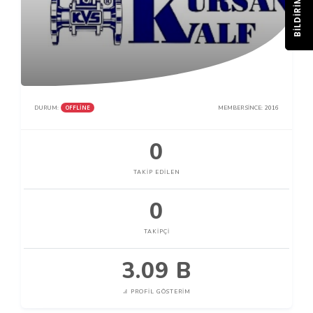
BILDIRIM
OFFLINE
DURUM:
MEMBER SINCE:
2016
0
TAKIP EDILEN
0
TAKIPÇI
3.09 B
PROFIL GÖSTERIM