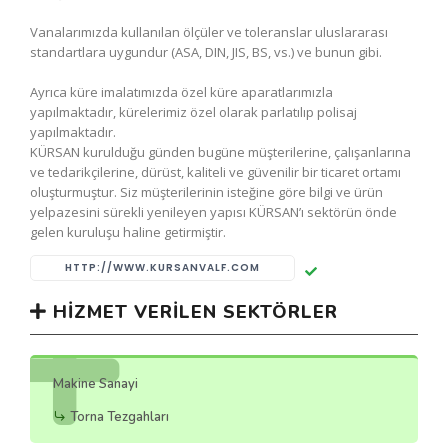
Vanalarımızda kullanılan ölçüler ve toleranslar uluslararası
standartlara uygundur (ASA, DIN, JIS, BS, vs.) ve bunun gibi.
Ayrıca küre imalatımızda özel küre aparatlarımızla
yapılmaktadır, kürelerimiz özel olarak parlatılıp polisaj
yapılmaktadır.
KÜRSAN kurulduğu günden bugüne müşterilerine, çalışanlarına
ve tedarikçilerine, dürüst, kaliteli ve güvenilir bir ticaret ortamı
oluşturmuştur. Siz müşterilerinin isteğine göre bilgi ve ürün
yelpazesini sürekli yenileyen yapısı KÜRSAN’ı sektörün önde
gelen kuruluşu haline getirmiştir.
HTTP://WWW.KURSANVALF.COM
HIZMET VERILEN SEKTÖRLER
Makine Sanayi
Torna Tezgahları