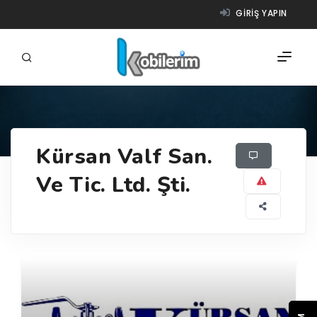
GIRIŞ YAPIN
FIRMALAR
Kürsan Valf San.
ÜRÜNLER
Ve Tic. Ltd. Şti.
NASIL ÇALIŞIR?
YARDIM