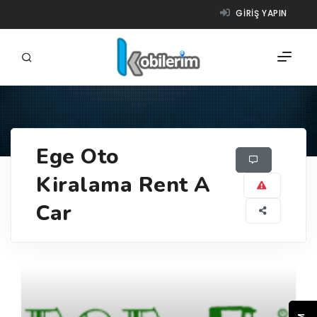
GIRIŞ YAPIN
FIRMALAR
Ege Oto
ÜRÜNLER
Kiralama Rent A
NASIL ÇALIŞIR?
Car
YARDIM