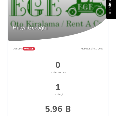
BILDIRIM
Hülya Gökoğlu
OFFLINE
DURUM:
MEMBER SINCE:
2007
0
TAKIP EDILEN
1
TAKIPÇI
5.96 B