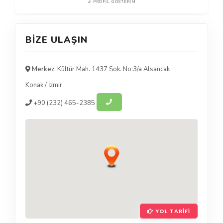
PROFIL GÖSTERIM
BIZE ULAŞIN
Merkez:
Kültür Mah. 1437 Sok. No:3/a Alsancak
Konak
/
İzmir
+90
(232) 465-2385
YOL TARIFI