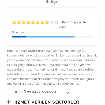
İletişim
Lütfen firmaya puan
verin
Firma puanı
rent a car yani araba kiralama olayında izmir'de ege oto
kiralama olarak oldukca iddialıyız. Bu konuda yeterli tecrübemiz
yani experience miz mevcuttur. izmir'de oto kiralama denilince
ilk akla gelen firmayız. izmir havalimanında oto kiralama ve
otogar da rentecar hizmetimiz vardır. acentamız ayrıca rehber
eşliğinde şöförlü araç kiralama hizmeti de vermektedir. araç
kiralama hizmetlerimizin içinde nevigasyon, bebek koltuğunu
ege oto kiralama ofislerimizden temin edebilirsiniz.
HTTP://WWW.EGETOUR.COM
HIZMET VERILEN SEKTÖRLER