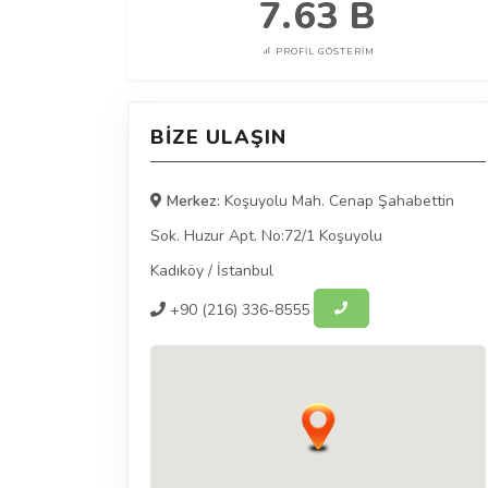
7.63 B
PROFIL GÖSTERIM
BIZE ULAŞIN
Merkez:
Koşuyolu Mah. Cenap Şahabettin
Sok. Huzur Apt. No:72/1 Koşuyolu
Kadıköy
/
İstanbul
+90
(216) 336-8555