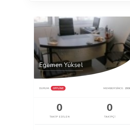
Egemen Yüksel
DURUM:
OFFLINE
MEMBER SINCE:
200
0
0
TAKIP EDILEN
TAKIPÇI