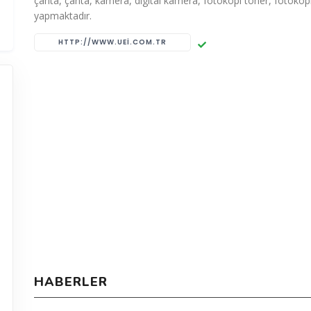
çanta, çanta, kamera, digital kamera, fotokopi toner, fotokopi 
yapmaktadır.
HTTP://WWW.UEI.COM.TR
HABERLER