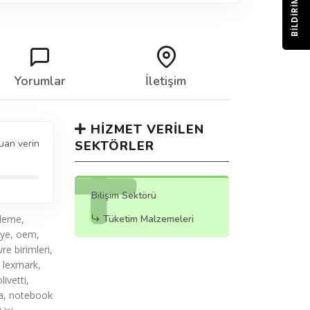
BILDIRIM
Yorumlar
İletişim
HIZMET VERILEN
uan verin
SEKTÖRLER
Bilişim Sektörü
ileme,
Tüketim Malzemeleri
iye, oem,
re birimleri,
 lexmark,
ivetti,
nta, notebook