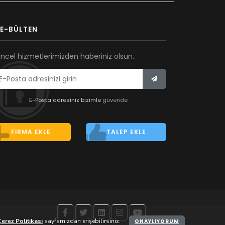
E-BÜLTEN
ncel hizmetlerimizden haberiniz olsun.
E-Posta adresiniz bizimle
güvende
FIRMA EKLE
TALEP EKLE
erez Politikası
sayfamızdan erişebilirsiniz.
ONAYLIYORUM