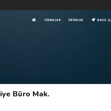
FIRMALAR
ÜRÜNLER
NASIL Ç
siye Büro Mak.