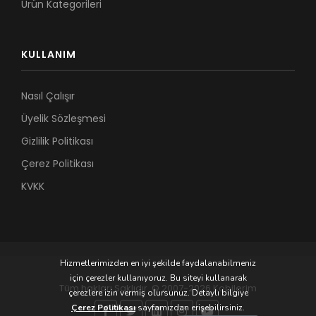
Ürün Kategorileri
KULLANIM
Nasıl Çalışır
Üyelik Sözleşmesi
Gizlilik Politikası
Çerez Politikası
KVKK
Hizmetlerimizden en iyi şekilde faydalanabilmeniz
için çerezler kullanıyoruz. Bu siteyi kullanarak
Tüm hakları Saklıdır. © 2007-2026 Kobilerim
çerezlere izin vermiş olursunuz. Detaylı bilgiye
Çerez Politikası
sayfamızdan erişebilirsiniz.