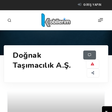
GIRIŞ YAPIN
FIRMALAR
Doğnak
ÜRÜNLER
Taşımacılık A.Ş.
NASIL ÇALIŞIR?
YARDIM