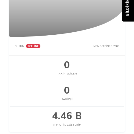
BILDIRIM
OFFLINE
DURUM:
MEMBER SINCE:
2008
0
TAKIP EDILEN
0
TAKIPÇI
4.46 B
PROFIL GÖSTERIM