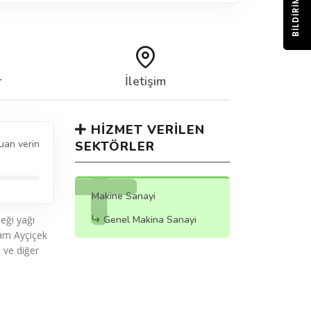
BILDIRIM
r
İletişim
HIZMET VERILEN
uan verin
SEKTÖRLER
Makine Sanayi
eği yağı
Genel Makina Sanayi
sam Ayçiçek
 ve diğer