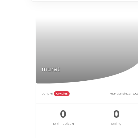
murat
DURUM:
OFFLINE
MEMBER SINCE:
200
0
0
TAKIP EDILEN
TAKIPÇI