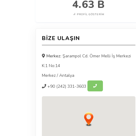
4.63 B
PROFIL GÖSTERIM
BIZE ULAŞIN
Merkez:
Şarampol Cd. Ömer Melli İş Merkezi
K:1 No:14
Merkez
/
Antalya
+90
(242) 331-3603