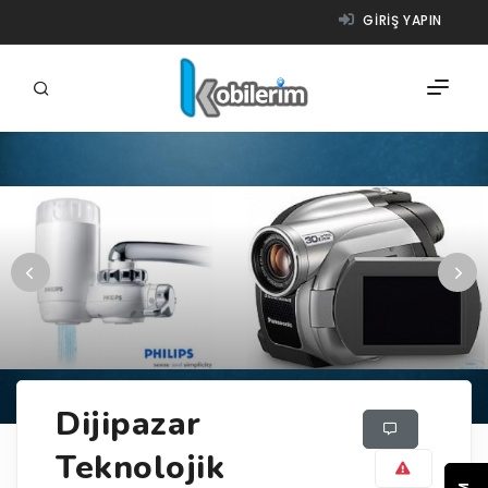
GIRIŞ YAPIN
FIRMALAR
ÜRÜNLER
NASIL ÇALIŞIR?
YARDIM
Dijipazar
Teknolojik