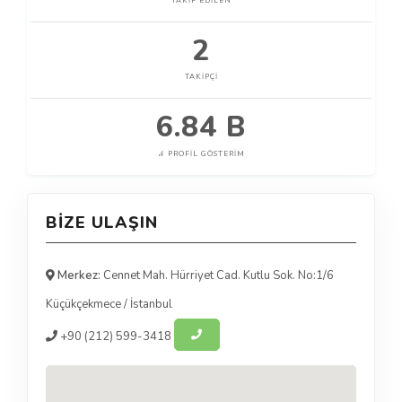
TAKIP EDILEN
2
TAKIPÇI
6.84 B
PROFIL GÖSTERIM
BIZE ULAŞIN
Merkez:
Cennet Mah. Hürriyet Cad. Kutlu Sok. No:1/6
Küçükçekmece
/
İstanbul
+90
(212) 599-3418