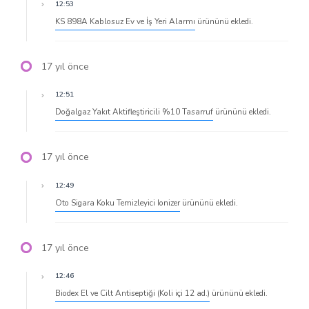
12:53
KS 898A Kablosuz Ev ve İş Yeri Alarmı
ürününü ekledi.
17 yıl önce
12:51
Doğalgaz Yakıt Aktifleştiricili %10 Tasarruf
ürününü ekledi.
17 yıl önce
12:49
Oto Sigara Koku Temizleyici Ionizer
ürününü ekledi.
17 yıl önce
12:46
Biodex El ve Cilt Antiseptiği (Koli içi 12 ad.)
ürününü ekledi.