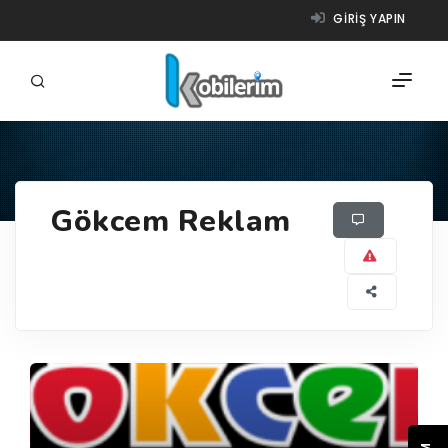
GIRIŞ YAPIN
FIRMALAR
Gökcem Reklam
ÜRÜNLER
NASIL ÇALIŞIR?
YARDIM