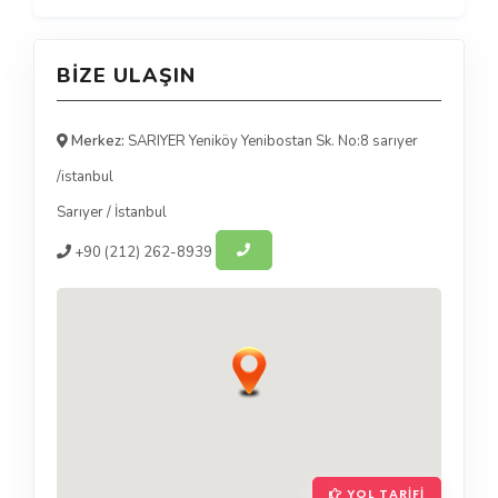
BIZE ULAŞIN
Merkez:
SARIYER Yeniköy Yenibostan Sk. No:8 sarıyer
/istanbul
Sarıyer
/
İstanbul
+90
(212) 262-8939
YOL TARIFI