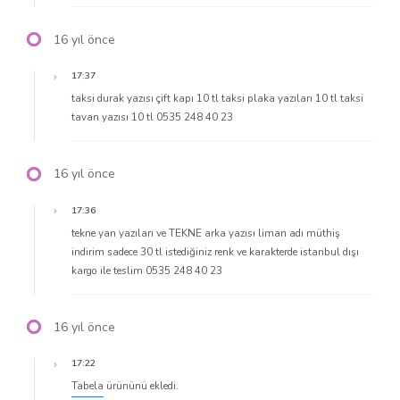
16 yıl önce
17:37
taksi durak yazısı çift kapı 10 tl taksi plaka yazıları 10 tl taksi
tavan yazısı 10 tl 0535 248 40 23
16 yıl önce
17:36
tekne yan yazıları ve TEKNE arka yazısı liman adı müthiş
indirim sadece 30 tl istediğiniz renk ve karakterde istanbul dışı
kargo ile teslim 0535 248 40 23
16 yıl önce
17:22
Tabela
ürününü ekledi.