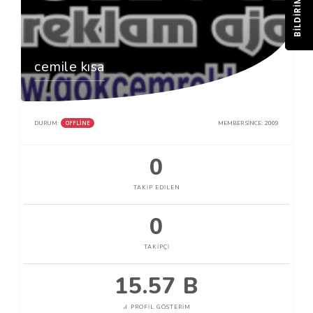
BILDIRIM
cemile kısa
OFFLINE
DURUM:
MEMBER SINCE:
2009
0
TAKIP EDILEN
0
TAKIPÇI
15.57 B
PROFIL GÖSTERIM