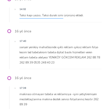
14:02
Taksi kapı yazısı, Taksi durak ismi
ürününü ekledi.
16 yıl önce
17:40
sarıyer yeniköy mahallesinde ışıklı reklam ışıksız reklam folyo
kesim led tabelakrom tabela dijital baskı hizmetleri veren
reklam tabela atelyesi YENİKÖY GÖKCEM REKLAM 262 88 78
262 89 39 0535 248 40 23
16 yıl önce
17:38
makinası olmayan tabela ve reklamcıya -işini yetiştiremiyen
meslektaşlarıma makina destek servisi folyolarınız kesilir 262
89 39