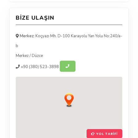
BIZE ULAŞIN
Merkez:
Koçyazı Mh. D-100 Karayolu Yan Yolu No:240/a-
b
Merkez
/
Düzce
+90
(380) 523-3898
YOL TARIFI