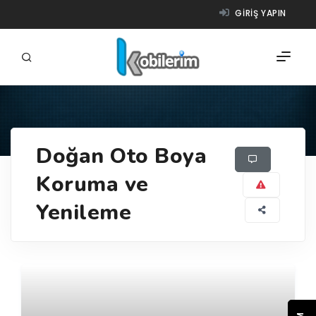
GIRIŞ YAPIN
FIRMALAR
Doğan Oto Boya
ÜRÜNLER
Koruma ve
NASIL ÇALIŞIR?
Yenileme
YARDIM