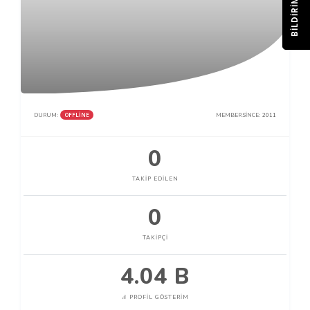
BILDIRIM
OFFLINE
DURUM:
MEMBER SINCE:
2011
0
TAKIP EDILEN
0
TAKIPÇI
4.04 B
PROFIL GÖSTERIM