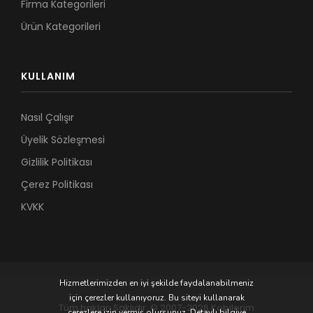
Firma Kategorileri
Ürün Kategorileri
KULLANIM
Nasıl Çalışır
Üyelik Sözleşmesi
Gizlilik Politikası
Çerez Politikası
KVKK
Hizmetlerimizden en iyi şekilde faydalanabilmeniz
için çerezler kullanıyoruz. Bu siteyi kullanarak
Tüm hakları Saklıdır. © 2007-2026 Kobilerim
çerezlere izin vermiş olursunuz. Detaylı bilgiye