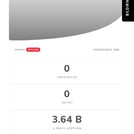
BILDIRIM
OFFLINE
DURUM:
MEMBER SINCE:
2008
0
TAKIP EDILEN
0
TAKIPÇI
3.64 B
PROFIL GÖSTERIM