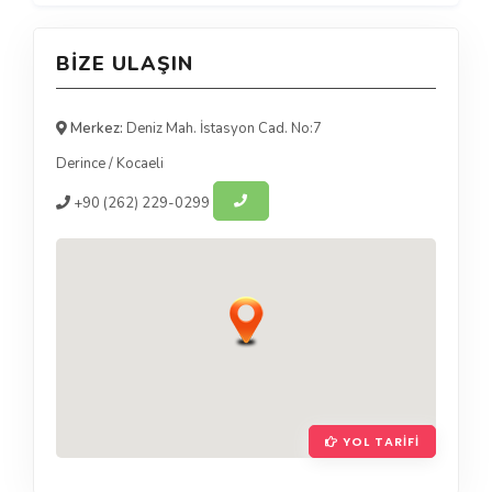
BIZE ULAŞIN
Merkez:
Deniz Mah. İstasyon Cad. No:7
Derince
/
Kocaeli
+90
(262) 229-0299
YOL TARIFI