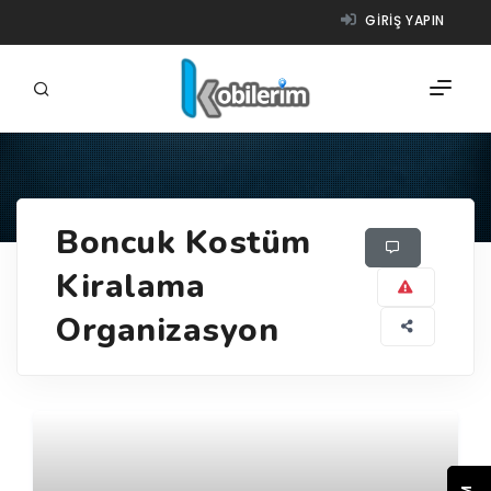
GIRIŞ YAPIN
FIRMALAR
Boncuk Kostüm
ÜRÜNLER
Kiralama
NASIL ÇALIŞIR?
Organizasyon
YARDIM