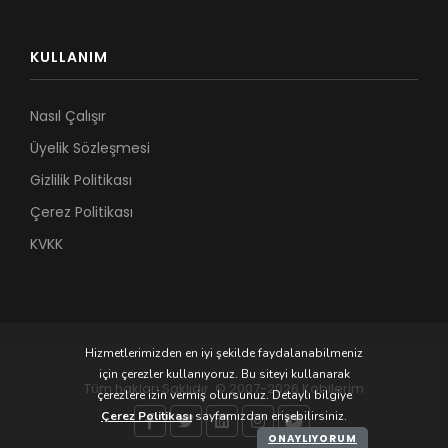
KULLANIM
Nasıl Çalışır
Üyelik Sözleşmesi
Gizlilik Politikası
Çerez Politikası
KVKK
Hizmetlerimizden en iyi şekilde faydalanabilmeniz
için çerezler kullanıyoruz. Bu siteyi kullanarak
Tüm hakları Saklıdır. © 2007-2026 Kobilerim
çerezlere izin vermiş olursunuz. Detaylı bilgiye
Çerez Politikası
sayfamızdan erişebilirsiniz.
ONAYLIYORUM