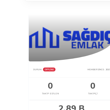
DURUM:
OFFLINE
MEMBER SINCE:
201
0
0
TAKIP EDILEN
TAKIPÇI
2.89 B