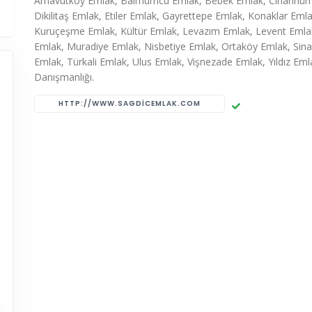
Arnavutköy Emlak, Balmumcu Emlak, Bebek Emlak, Cihannüm
Dikilitaş Emlak, Etiler Emlak, Gayrettepe Emlak, Konaklar Emla
Kuruçeşme Emlak, Kültür Emlak, Levazım Emlak, Levent Emla
Emlak, Muradiye Emlak, Nisbetiye Emlak, Ortaköy Emlak, Sin
Emlak, Türkali Emlak, Ulus Emlak, Vişnezade Emlak, Yıldız Eml
Danışmanlığı.
HTTP://WWW.SAGDICEMLAK.COM