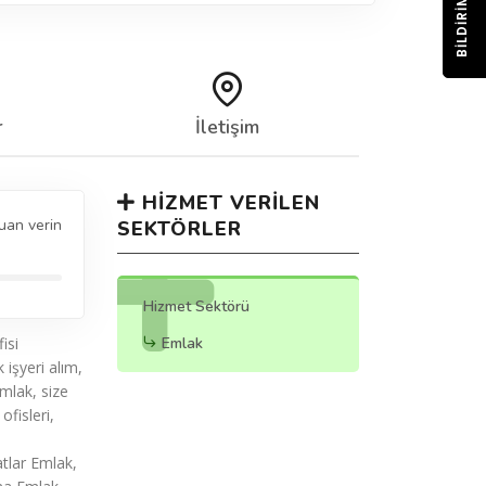
BILDIRIM
r
İletişim
HIZMET VERILEN
uan verin
SEKTÖRLER
Hizmet Sektörü
isi
Emlak
 işyeri alım,
mlak, size
fisleri,
tlar Emlak,