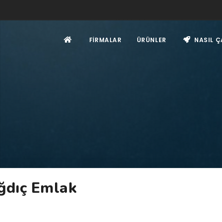
FIRMALAR
ÜRÜNLER
NASIL Ç
ğdıç Emlak