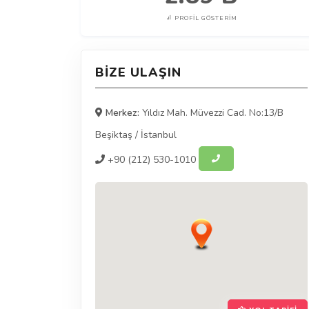
PROFIL GÖSTERIM
BIZE ULAŞIN
Merkez:
Yıldız Mah. Müvezzi Cad. No:13/B
Beşiktaş
/
İstanbul
+90
(212) 530-1010