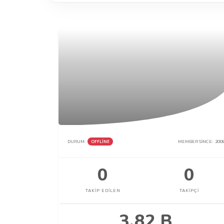
DURUM:
OFFLINE
MEMBER SINCE:
200
0
0
TAKIP EDILEN
TAKIPÇI
3.82 B