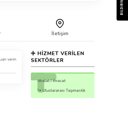
BILDIRIM
r
İletişim
HIZMET VERILEN
uan verin
SEKTÖRLER
ithalat / ihracat
Uluslararası Taşımacılık