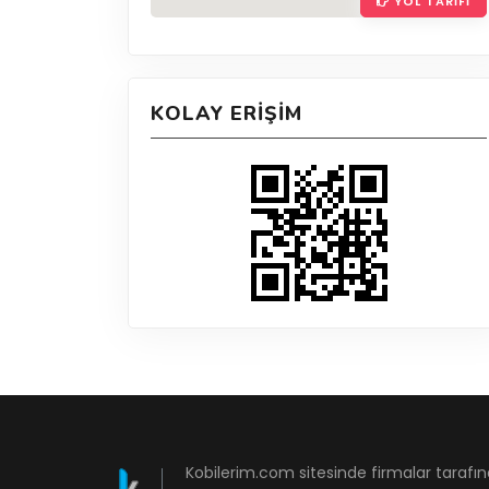
YOL TARIFI
KOLAY ERIŞIM
Kobilerim.com sitesinde firmalar tarafın