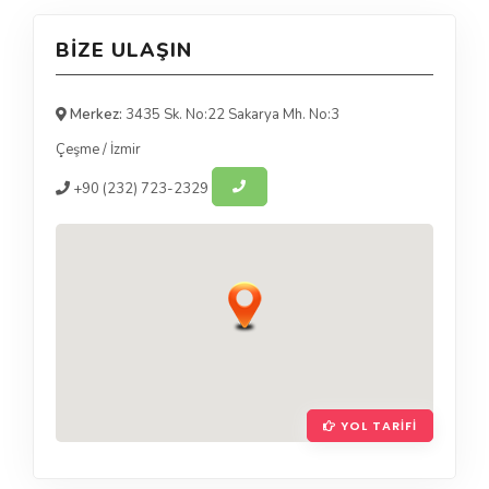
BIZE ULAŞIN
Merkez:
3435 Sk. No:22 Sakarya Mh. No:3
Çeşme
/
İzmir
+90
(232) 723-2329
YOL TARIFI