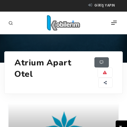
GIRIŞ YAPIN
FIRMALAR
Atrium Apart
ÜRÜNLER
Otel
NASIL ÇALIŞIR?
YARDIM