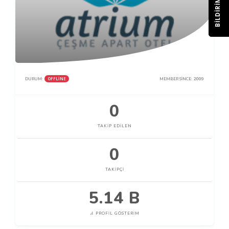
BILDIRIM
OFFLINE
DURUM:
MEMBER SINCE:
2009
0
TAKIP EDILEN
0
TAKIPÇI
5.14 B
PROFIL GÖSTERIM