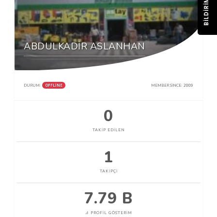
BILDIRIM
ABDULKADİR ASLANHAN
OFFLINE
DURUM:
MEMBER SINCE:
2009
0
TAKIP EDILEN
1
TAKIPÇI
7.79 B
PROFIL GÖSTERIM