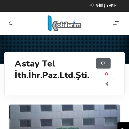
GIRIŞ YAPIN
FIRMALAR
Astay Tel
ÜRÜNLER
İth.İhr.Paz.Ltd.Şti.
NASIL ÇALIŞIR?
YARDIM