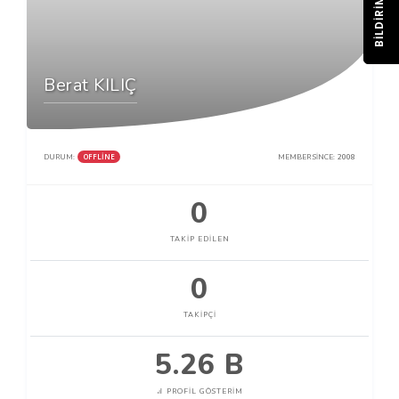
BILDIRIM
Berat KILIÇ
OFFLINE
DURUM:
MEMBER SINCE:
2008
0
TAKIP EDILEN
0
TAKIPÇI
5.26 B
PROFIL GÖSTERIM