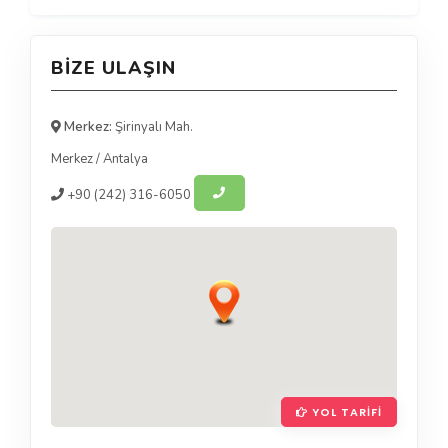
BIZE ULAŞIN
Merkez:
Şirinyalı Mah.
Merkez
/
Antalya
+90
(242) 316-6050
YOL TARIFI