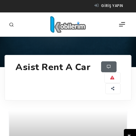
GIRIŞ YAPIN
FIRMALAR
Asist Rent A Car
ÜRÜNLER
NASIL ÇALIŞIR?
YARDIM